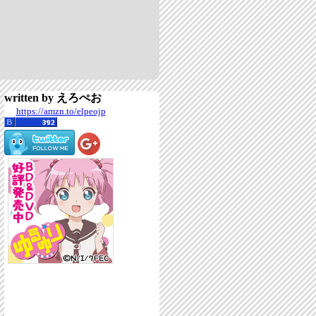
written by えろぺお
https://amzn.to/elpeojp