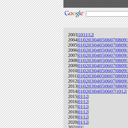
2003|
10
|
11
|
12
|
2004|
01
|
02
|
03
|
04
|
05
|
06
|
07
|
08
|
09
|
2005|
01
|
02
|
03
|
04
|
05
|
06
|
07
|
08
|
09
|
2006|
01
|
02
|
03
|
04
|
05
|
06
|
07
|
08
|
09
|
2007|
01
|
02
|
03
|
04
|
05
|
06
|
07
|
08
|
09
|
2008|
01
|
02
|
03
|
04
|
05
|
06
|
07
|
08
|
09
|
2009|
01
|
02
|
03
|
04
|
05
|
06
|
07
|
08
|
09
|
2010|
01
|
02
|
03
|
04
|
05
|
06
|
07
|
08
|
09
|
2011|
01
|
02
|
03
|
04
|
05
|
06
|
07
|
08
|
09
|
2012|
01
|
02
|
03
|
04
|
05
|
06
|
07
|
08
|
09
|
2013|
01
|
02
|
03
|
04
|
05
|
06
|
07
|
08
|
09
|
2014|
01
|
02
|
03
|
04
|
05
|
06
|
07
|
10
|
12
|
2015|
01
|
12
|
2016|
01
|
12
|
2017|
01
|
12
|
2018|
01
|
12
|
2019|
01
|
12
|
2020|
01
|
12
|
2021|
01
|