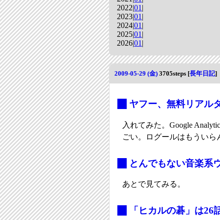
2022|
01
|
2023|
01
|
2024|
01
|
2025|
01
|
2026|
01
|
2009-05-29 (金)
3705steps
[
長年日記
]
_
ヤフー、無料リアル
入れてみた。Google An
ごい。ログールはもういら
_
とんでもない音楽系ウェブア
あとで見てみる。
_
「ヒカルの碁」は26話