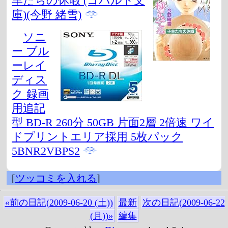
羊たちの休暇 (コバルト文
庫)(今野 緒雪)
ソニ
ー ブル
ーレイ
ディス
ク 録画
用追記
型 BD-R 260分 50GB 片面2層 2倍速 ワイ
ドプリントエリア採用 5枚パック
5BNR2VBPS2
[
ツッコミを入れる
]
«前の日記(2009-06-20 (土))
最新
次の日記(2009-06-22
(月))»
編集