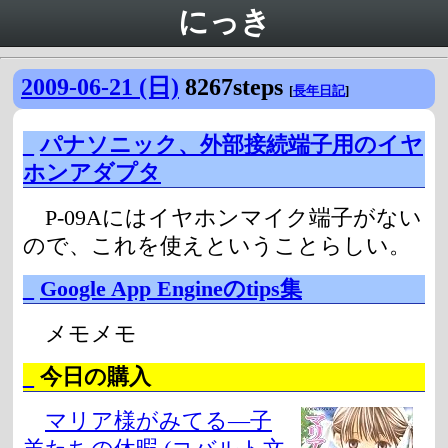
にっき
2009-06-21 (日)
8267steps
[
長年日記
]
_
パナソニック、外部接続端子用のイヤ
ホンアダプタ
P-09Aにはイヤホンマイク端子がない
ので、これを使えということらしい。
_
Google App Engineのtips集
メモメモ
_
今日の購入
マリア様がみてる―子