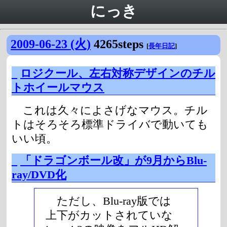
にっき
2009-06-23 (火)
4265steps
[
長年日記
]
_
ロジクール、左右対称デザインのチル
トホイールマウス
これは久々によさげなマウス。チル
トはそろそろ標準ドライバで動いても
いい頃。
_
「ドラゴンボール改」が9月からBlu-
ray/DVD化
ただし、Blu-ray版では
上下がカットされていな