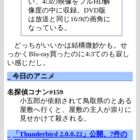
い、4:3の映像をフルHD解
像度の中に収録。DVD版
は放送と同じ16:9の画角に
なっている。
どっちがいいかは結構微妙かも。せ
っかくBlu-ray買ったのに4:3てのも寂し
い感じだし。
_
今日のアニメ
名探偵コナン#159
小五郎が依頼されて鳥取県のとある
屋敷へ行くと、屋敷の主人が祟りに
見せかけて殺される。
_
「Thunderbird 2.0.0.22」公開、7件の