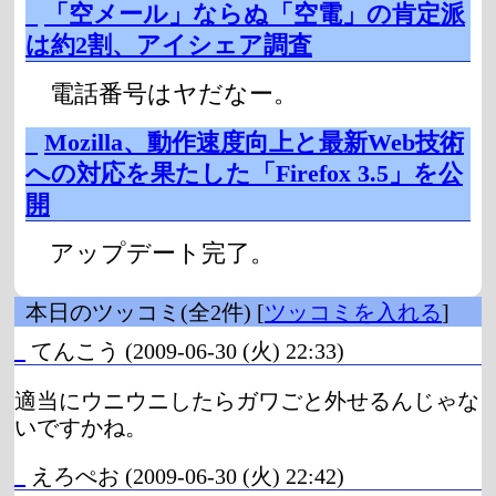
_
「空メール」ならぬ「空電」の肯定派
は約2割、アイシェア調査
電話番号はヤだなー。
_
Mozilla、動作速度向上と最新Web技術
への対応を果たした「Firefox 3.5」を公
開
アップデート完了。
本日のツッコミ(全2件) [
ツッコミを入れる
]
_
てんこう
(2009-06-30 (火) 22:33)
適当にウニウニしたらガワごと外せるんじゃな
いですかね。
_
えろぺお
(2009-06-30 (火) 22:42)