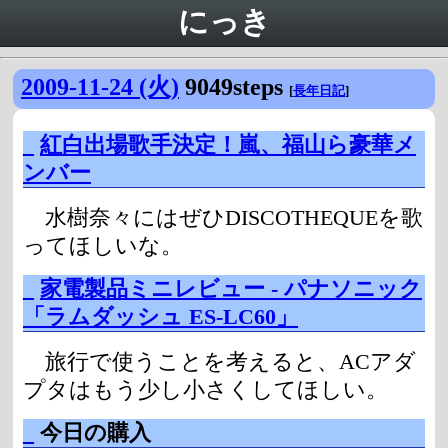
にっき
2009-11-24 (火)
9049steps
[
長年日記
]
_
紅白出場歌手決定！嵐、福山ら豪華メ
ンバー
水樹奈々にはぜひDISCOTHEQUEを歌
ってほしいな。
_
家電製品ミニレビュー - パナソニック
「ラムダッシュ ES-LC60」
旅行で使うことを考えると、ACアダ
プタはもう少し小さくしてほしい。
_
今日の購入