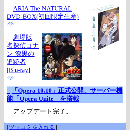
ARIA The NATURAL
DVD-BOX(初回限定生産)
劇場版
名探偵コナ
ン 漆黒の
追跡者
[Blu-ray]
_
「Opera 10.10」正式公開、サーバー機
能「Opera Unite」を搭載
アップデート完了。
[
ツッコミを入れる
]