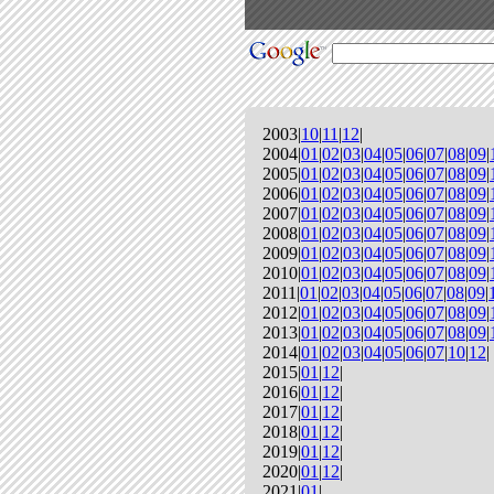
2003|
10
|
11
|
12
|
2004|
01
|
02
|
03
|
04
|
05
|
06
|
07
|
08
|
09
|
2005|
01
|
02
|
03
|
04
|
05
|
06
|
07
|
08
|
09
|
2006|
01
|
02
|
03
|
04
|
05
|
06
|
07
|
08
|
09
|
2007|
01
|
02
|
03
|
04
|
05
|
06
|
07
|
08
|
09
|
2008|
01
|
02
|
03
|
04
|
05
|
06
|
07
|
08
|
09
|
2009|
01
|
02
|
03
|
04
|
05
|
06
|
07
|
08
|
09
|
2010|
01
|
02
|
03
|
04
|
05
|
06
|
07
|
08
|
09
|
2011|
01
|
02
|
03
|
04
|
05
|
06
|
07
|
08
|
09
|
2012|
01
|
02
|
03
|
04
|
05
|
06
|
07
|
08
|
09
|
2013|
01
|
02
|
03
|
04
|
05
|
06
|
07
|
08
|
09
|
2014|
01
|
02
|
03
|
04
|
05
|
06
|
07
|
10
|
12
|
2015|
01
|
12
|
2016|
01
|
12
|
2017|
01
|
12
|
2018|
01
|
12
|
2019|
01
|
12
|
2020|
01
|
12
|
2021|
01
|