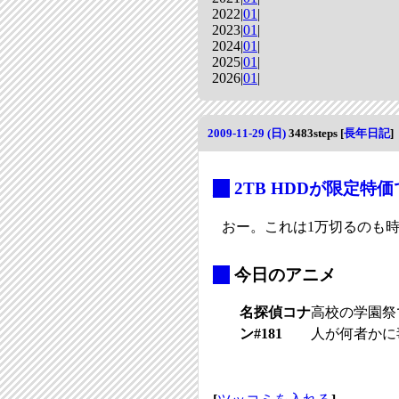
2022|
01
|
2023|
01
|
2024|
01
|
2025|
01
|
2026|
01
|
2009-11-29 (日)
3483steps
[
長年日記
]
_
2TB HDDが限定特価で
おー。これは1万切るのも
_
今日のアニメ
名探偵コナ
高校の学園祭
ン#181
人が何者かに