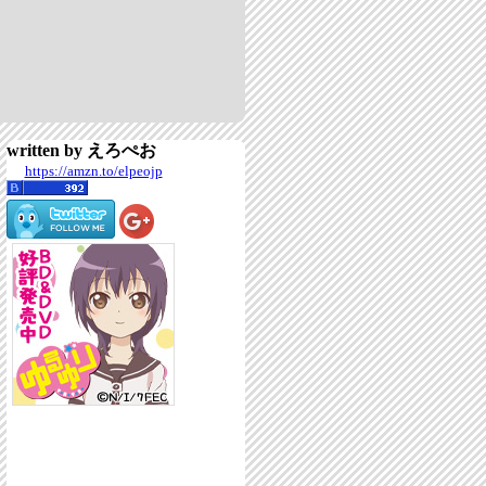
written by えろぺお
https://amzn.to/elpeojp