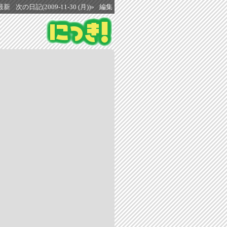
最新
次の日記(2009-11-30 (月))»
編集