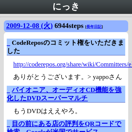
にっき
2009-12-08 (火)
6944steps
[
長年日記
]
_
CodeReposのコミット権をいただきま
した
http://coderepos.org/share/wiki/Committers/e
ありがとうございます。> yappoさん
_
パイオニア、オーディオCD機能を強
化したDVDスーパーマルチ
もうDVDはええやろ。
_
目の前にある店の評判をQRコードで
検索、Googleが米国でサービス