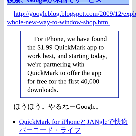
http://googleblog.blogspot.com/2009/12/expl
whole-new-way-to-window-shop.html
For iPhone, we have found
the $1.99 QuickMark app to
work best, and starting today,
we're partnering with
QuickMark to offer the app
for free for the first 40,000
downloads.
ほうほう。やるねーGoogle。
QuickMark for iPhoneとJANgleで快適
バーコード・ライフ