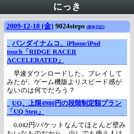
にっき
2009-12-18 (金)
9024steps
[
長年日記
]
_
バンダイナムコ、iPhone/iPod
touch「RIDGE RACER
ACCELERATED」
早速ダウンロードした。プレイして
みたが、ゲーム機版よりスピード感が
ないのは何でだろう？
_
UQ、上限4980円の段階制定額プラン
「UQ Step」
0.042円/パケットなんてほとんど壁み
たいなものだから、少しでも使う人は