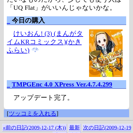
「UQ Flat」がいいんじゃないかな。
_
今日の購入
けいおん! (3) (まんがタ
イムKRコミックス)(かき
ふらい)
_
TMPGEnc 4.0 XPress Ver.4.7.4.299
アップデート完了。
[
ツッコミを入れる
]
«前の日記(2009-12-17 (木))
最新
次の日記(2009-12-19