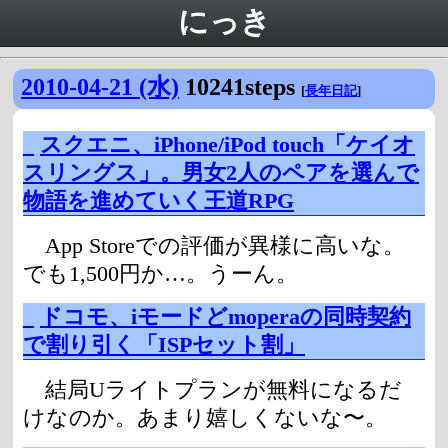
にっき
2010-04-21 (水)
10241steps
[
長年日記
]
_
スクエニ、iPhone/iPod touch「ケイオ
スリングス」。男女2人のペアを選んで
物語を進めていく王道RPG
App Storeでの評価が異様に高いな。
でも1,500円か…。うーん。
_
ドコモ、iモードどmoperaの同時契約
で割り引く「ISPセット割」
結局Uライトプランが無料になるだ
けなのか。あまり嬉しくないな〜。