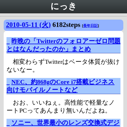
にっき
2010-05-11 (火)
6182steps
[
長年日記
]
_
昨晩の「Twitterのフォロアーゼロ問題
とはなんだったのか」まとめ
相変わらずTwitterはベータ体質が抜け
ないなー。
_
NEC、約868gのCore i7搭載ビジネス
向けモバイルノートなど
おお、いいねぇ。高性能で軽量なノ
ートPCってあんまり無いんだよね。
_
ソニー、世界最小のレンズ交換式デジ