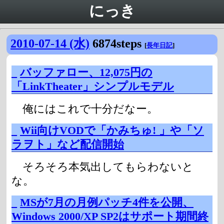
にっき
2010-07-14 (水)
6874steps
[
長年日記
]
_
バッファロー、12,075円の
「LinkTheater」シンプルモデル
俺にはこれで十分だなー。
_
Wii向けVODで「かみちゅ! 」や「ソ
ラヲト」など配信開始
そろそろ本気出してもらわないと
な。
_
MSが7月の月例パッチ4件を公開、
Windows 2000/XP SP2はサポート期間終