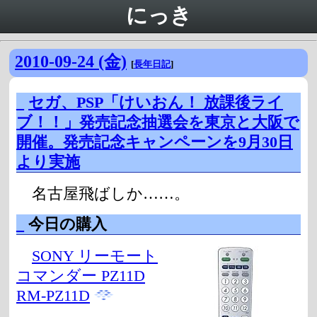
にっき
2010-09-24 (金)
[
長年日記
]
_
セガ、PSP「けいおん！ 放課後ライ
ブ！！」発売記念抽選会を東京と大阪で
開催。発売記念キャンペーンを9月30日
より実施
名古屋飛ばしか……。
_
今日の購入
SONY リーモート
コマンダー PZ11D
RM-PZ11D