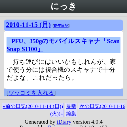
にっき
2010-11-15 (月)
[
長年日記
]
_
PFU、350gのモバイルスキャナ「Scan
Snap S1100」
持ち運びにはいいかもしれんが、家
で使う分には複合機のスキャナで十分
だよな。これだったら。
[
ツッコミを入れる
]
«前の日記(2010-11-14 (日))
最新
次の日記(2010-11-16
(火))»
編集
Generated by
tDiary
version 4.0.4