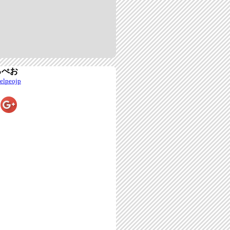
えろぺお
/elpeojp