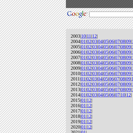
2003|
10
|
11
|
12
|
2004|
01
|
02
|
03
|
04
|
05
|
06
|
07
|
08
|
09
|
2005|
01
|
02
|
03
|
04
|
05
|
06
|
07
|
08
|
09
|
2006|
01
|
02
|
03
|
04
|
05
|
06
|
07
|
08
|
09
|
2007|
01
|
02
|
03
|
04
|
05
|
06
|
07
|
08
|
09
|
2008|
01
|
02
|
03
|
04
|
05
|
06
|
07
|
08
|
09
|
2009|
01
|
02
|
03
|
04
|
05
|
06
|
07
|
08
|
09
|
2010|
01
|
02
|
03
|
04
|
05
|
06
|
07
|
08
|
09
|
2011|
01
|
02
|
03
|
04
|
05
|
06
|
07
|
08
|
09
|
2012|
01
|
02
|
03
|
04
|
05
|
06
|
07
|
08
|
09
|
2013|
01
|
02
|
03
|
04
|
05
|
06
|
07
|
08
|
09
|
2014|
01
|
02
|
03
|
04
|
05
|
06
|
07
|
10
|
12
|
2015|
01
|
12
|
2016|
01
|
12
|
2017|
01
|
12
|
2018|
01
|
12
|
2019|
01
|
12
|
2020|
01
|
12
|
2021|
01
|