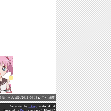
最新
次の日記(2011-04-13 (水))»
編集
Generated by
tDiary
version 4.0.4
Powered by
Ruby
version 2.1.10-p492