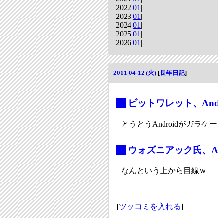
2022|
01
|
2023|
01
|
2024|
01
|
2025|
01
|
2026|
01
|
2011-04-12 (火)
[
長年日記
]
_
ビットワレット、And
とうとうAndroidがガラ
_
ウォズニアック氏、A
なんという上から目線ｗ
[
ツッコミを入れる
]