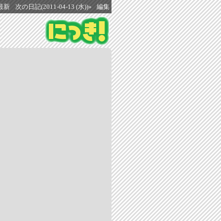
最新
次の日記(2011-04-13 (水))»
編集