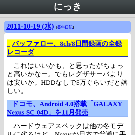
にっき
2011-10-19 (水)
[
長年日記
]
_
バッファロー、8ch/8日間録画の全録
レコーダ
これはいいかも。と思ったがちょっ
と高いかなー。でもレグザサーバより
は安いか。HDDなしで5万ぐらいだと嬉
しい。
_
ドコモ、Android 4.0搭載「GALAXY
Nexus SC-04D」を11月発売
ハードウェアスペックは他の冬モデ
ルに劣るけど、Nexusが日本で普通に手