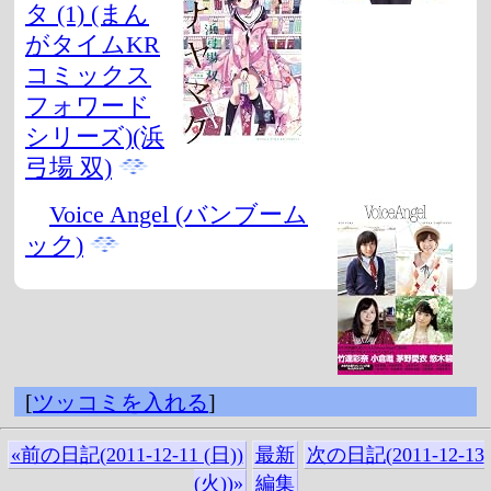
タ (1) (まん
がタイムKR
コミックス
フォワード
シリーズ)(浜
弓場 双)
Voice Angel (バンブーム
ック)
[
ツッコミを入れる
]
«前の日記(2011-12-11 (日))
最新
次の日記(2011-12-13
(火))»
編集