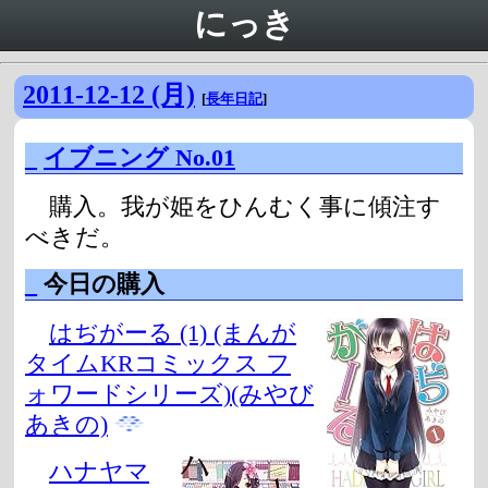
にっき
2011-12-12 (月)
[
長年日記
]
_
イブニング No.01
購入。我が姫をひんむく事に傾注す
べきだ。
_
今日の購入
はぢがーる (1) (まんが
タイムKRコミックス フ
ォワードシリーズ)(みやび
あきの)
ハナヤマ