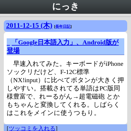
にっき
2011-12-15 (木)
[
長年日記
]
_
「Google日本語入力」、Android版が
登場
早速入れてみた。キーボードがiPhone
ソックリだけど、F-12C標準
（NX!input）に比べてボタンが大きく押
しやすい。搭載されてる単語はPC版同
様豊富で、れーるがん→超電磁砲 とか
もちゃんと変換してくれる。しばらく
はこれをメインに使うつもり。
[
ツッコミを入れる
]