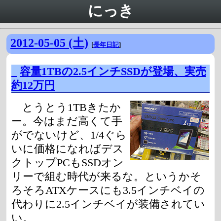
にっき
2012-05-05 (土)
[
長年日記
]
_
容量1TBの2.5インチSSDが登場、実売
約12万円
とうとう1TBきたか
ー。今はまだ高くて手
がでないけど、1/4ぐら
いに価格になればデス
クトップPCもSSDオン
リーで組む時代が来るな。というかそ
ろそろATXケースにも3.5インチベイの
代わりに2.5インチベイが装備されてい
い。