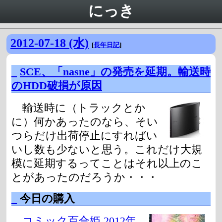
にっき
2012-07-18 (水)
[
長年日記
]
_
SCE、「nasne」の発売を延期。輸送時
のHDD破損が原因
輸送時に（トラックとか
に）何かあったのなら、そい
つらだけ出荷停止にすればい
いし数も少ないと思う。これだけ大規
模に延期するってことはそれ以上のこ
とがあったのだろうか・・・
_
今日の購入
コミック百合姫 2012年