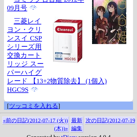
09月号
三菱レイ
ヨン・クリ
ンスイ CSP
シリーズ用
交換カート
リッジ スー
パーハイグ
レード 【13+2物質除去】 (1個入)
HGC9S
[
ツッコミを入れる
]
«前の日記(2012-07-17 (火))
最新
次の日記(2012-07-19
(木))»
編集