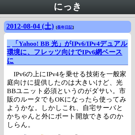
にっき
2012-08-04 (土)
[
長年日記
]
_
「Yahoo! BB 光」がIPv6/IPv4デュアル
環境に、フレッツ向けでIPv6網ベース
に
IPv6の上にIPv4を乗せる技術を一般家
庭向けに提供したのは大きいけど、光
BBユニット必須というのがダサい。市
販のルータでもOKになったら使ってみ
ようかな。しかしこれ、自宅サーバと
かちゃんと外にポート開放できるのか
しらん。