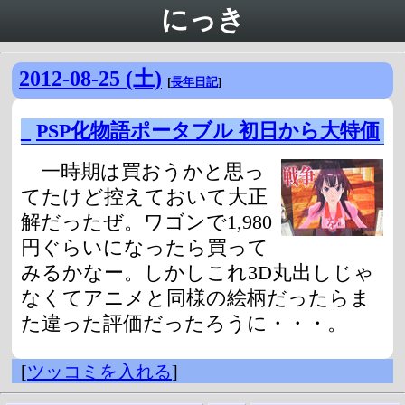
にっき
2012-08-25 (土)
[
長年日記
]
_
PSP化物語ポータブル 初日から大特価
一時期は買おうかと思っ
てたけど控えておいて大正
解だったぜ。ワゴンで1,980
円ぐらいになったら買って
みるかなー。しかしこれ3D丸出しじゃ
なくてアニメと同様の絵柄だったらま
た違った評価だったろうに・・・。
[
ツッコミを入れる
]