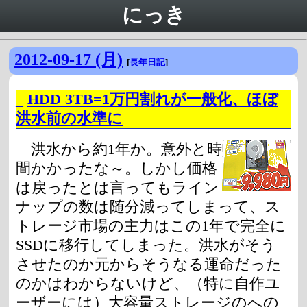
にっき
2012-09-17 (月)
[
長年日記
]
_
HDD 3TB=1万円割れが一般化、ほぼ
洪水前の水準に
洪水から約1年か。意外と時
間かかったな～。しかし価格
は戻ったとは言ってもライン
ナップの数は随分減ってしまって、ス
トレージ市場の主力はこの1年で完全に
SSDに移行してしまった。洪水がそう
させたのか元からそうなる運命だった
のかはわからないけど、（特に自作ユ
ーザーには）大容量ストレージのへの