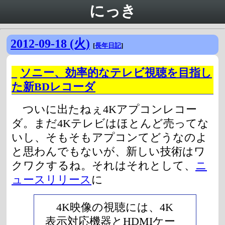
にっき
2012-09-18 (火)
[
長年日記
]
_
ソニー、効率的なテレビ視聴を目指し
た新BDレコーダ
ついに出たねぇ4Kアプコンレコー
ダ。まだ4Kテレビはほとんど売ってな
いし、そもそもアプコンてどうなのよ
と思わんでもないが、新しい技術はワ
クワクするね。それはそれとして、
ニ
ュースリリース
に
4K映像の視聴には、4K
表示対応機器とHDMIケー