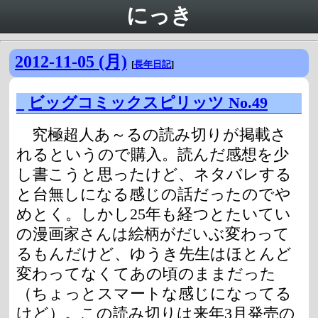
にっき
2012-11-05 (月)
[
長年日記
]
_
ビッグコミックスピリッツ No.49
究極超人あ～るの読み切りが掲載さ
れるというので購入。読んだ感想を少
し書こうと思ったけど、ネタバレする
と台無しになる感じの話だったのでや
めとく。しかし25年も経つとたいてい
の漫画家さんは絵柄がだいぶ変わって
るもんだけど、ゆうき先生はほとんど
変わってなくてあの頃のままだった
（ちょっとスマートな感じになってる
けど）。この読み切りは来年3月発売の