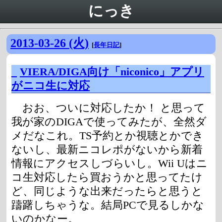
にっき
2013-03-26 (火)
[
長年日記
]
_
VIERA/DIGA向け「niconico」アプリ
がニコ生に対応
おお、ついに対応したか！ と思って
我が家のDIGAで使ってみたが、全然ダ
メだなこれ。TS予約とか視聴とかでき
ないし、最新ニコレポがないから新着
情報にアクセスしづらいし。Wii Uはニ
コ生対応したら買おうかと思ってたけ
ど、同じような出来だったらと思うと
躊躇しちゃうな。結局PCで見るしかな
いのかなー。