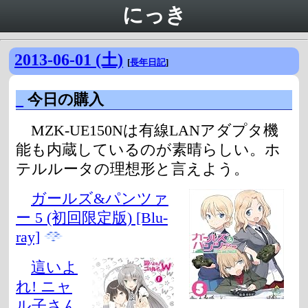
にっき
2013-06-01 (土)
[
長年日記
]
_
今日の購入
MZK-UE150Nは有線LANアダプタ機
能も内蔵しているのが素晴らしい。ホ
テルルータの理想形と言えよう。
ガールズ&パンツァ
ー 5 (初回限定版) [Blu-
ray]
這いよ
れ! ニャ
ル子さん