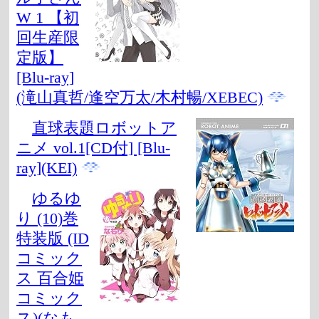
W 1 【初
回生産限
定版】
[Blu-ray]
(滝山真哲/逢空万太/木村暢/XEBEC)
直球表題ロボットア
ニメ vol.1[CD付] [Blu-
ray](KEI)
ゆるゆ
り (10)巻
特装版 (ID
コミック
ス 百合姫
コミック
ス)(なも