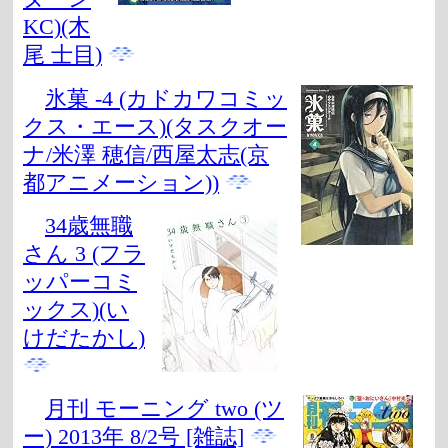
KC)(木
尾 士目)
氷菓 -4 (カドカワコミッ
クス・エース)(タスクオー
ナ/米澤 穂信/西屋太志(京
都アニメーション))
34歳無職
さん 3 (フラ
ッパーコミ
ックス)(い
けだたかし)
月刊 モーニング two (ツ
ー) 2013年 8/2号 [雑誌]