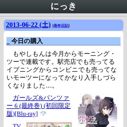
にっき
2013-06-22 (土)
[
長年日記
]
_
今日の購入
もやしもんは今月からモーニング・
ツーで連載です。駅売店でも売ってる
イブニングからコンビニでも売ってな
いモーツーになってかなり入手しづら
くなりました…。
ガールズ&パンツァ
ー 6 (最終巻) (初回限定
版)[Blu-ray]
TV