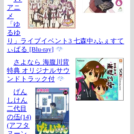
アニ
メ
「ゆ
るゆ
り」ライブイベント3 七森中♪ふぇすて
ぃばる [Blu-ray]
さよなら 海腹川背
特典 オリジナルサウ
ンドトラック付
げん
しけん
二代目
の伍(14)
(アフタ
ヌーン