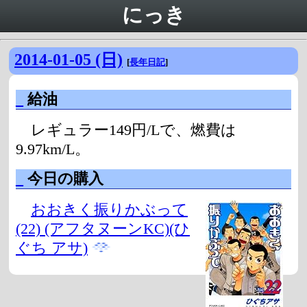
にっき
2014-01-05 (日)
[
長年日記
]
_
給油
レギュラー149円/Lで、燃費は
9.97km/L。
_
今日の購入
おおきく振りかぶって
(22) (アフタヌーンKC)(ひ
ぐち アサ)