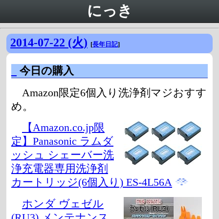
にっき
2014-07-22 (火)
[
長年日記
]
_
今日の購入
Amazon限定6個入り洗浄剤マジおすす
め。
【Amazon.co.jp限
定】Panasonic ラムダ
ッシュ シェーバー洗
浄充電器専用洗浄剤
カートリッジ(6個入り) ES-4L56A
ホンダ ヴェゼル
(RU3) メンテナンス