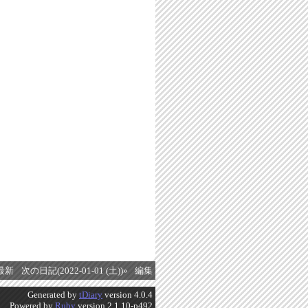
最新
次の日記(2022-01-01 (土))»
編集
Generated by
tDiary
version 4.0.4
Powered by
Ruby
version 2.1.10-p492