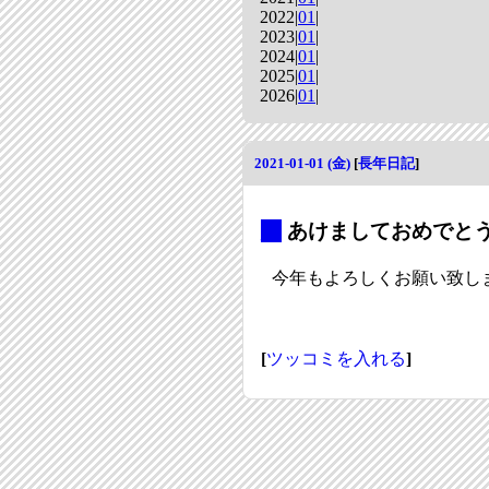
2022|
01
|
2023|
01
|
2024|
01
|
2025|
01
|
2026|
01
|
2021-01-01 (金)
[
長年日記
]
_
あけましておめでと
今年もよろしくお願い致し
[
ツッコミを入れる
]