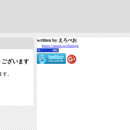
written by えろぺお
https://amzn.to/elpeojp
うございます
ます。