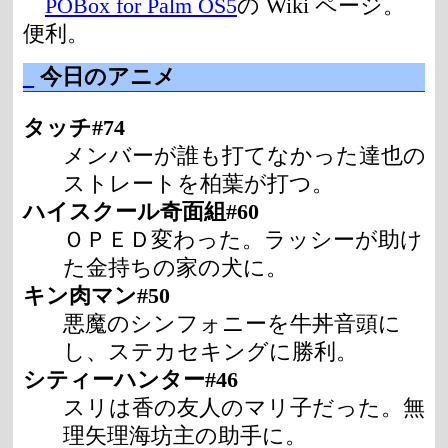
POBox for Palm OS5
の Wiki ページ。
便利。
_
今日のアニメ
タッチ#74
メンバーが誰も打てなかった達也の
ストレートを柏葉が打つ。
ハイスクール奇面組#60
ＯＰＥＤ変わった。ラッシーが助け
た金持ちの家の犬に。
キン肉マン#50
悪魔のシンフォニーを牛丼音頭に
し、ステカセキングに勝利。
シティーハンター#46
スリは香の友人のマリ子だった。無
理矢理海坊主の助手に。