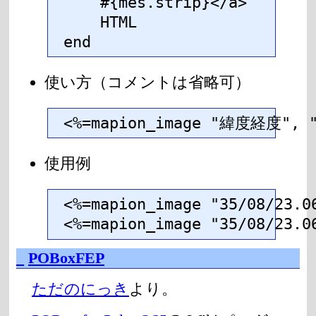
    #{mes.strip}</a>

    HTML

end
使い方（コメントは省略可）
<%=mapion_image "緯度経度",
使用例
<%=mapion_image "35/08/23.06
<%=mapion_image "35/08/23.
_
POBoxFEP
ただのにっき
より。