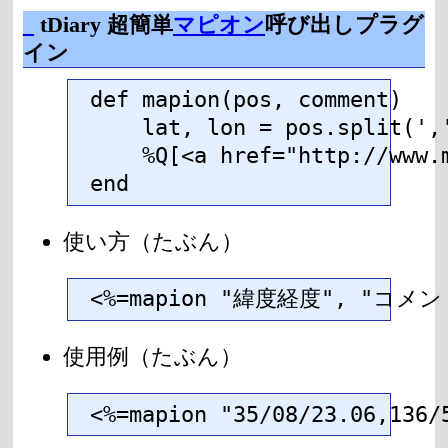
_
tDiary 超簡単
マピオン
呼び出しプラグ
イン
def mapion(pos, comment)

    lat, lon = pos.split(','
    %Q[<a href="http://www.
end
使い方（たぶん）
<%=mapion "緯度経度", "コメン
使用例（たぶん）
<%=mapion "35/08/23.06,136