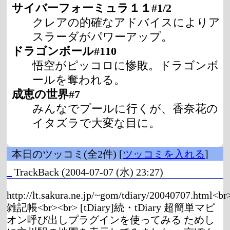
サイバーフォーミュラ１１#1/2
クレアの的確なアドバイスによりア
スラーダがパワーアップ。
ドラゴンボール#110
悟空がピッコロに惨敗。ドラゴンボ
ールを奪われる。
成恵の世界#7
みんなでプールに行くが、香奈花の
イタズラで大変な目に。
本日のツッコミ(全2件) [
ツッコミを入れる
]
_
TrackBack
(2004-07-07 (水) 23:27)
http://lt.sakura.ne.jp/~gom/tdiary/20040707.html<
雑記帳<br><br> [tDiary]続・tDiary 超簡単マピ
オン呼び出しプラグインを使ってみる ためし