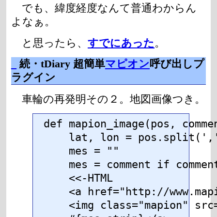
でも、緯度経度なんて普通わからん
よなぁ。
と思ったら、
すでにあった
。
_
続・tDiary 超簡単
マピオン
呼び出しプ
ラグイン
車輪の再発明その２。地図画像つき。
def mapion_image(pos, commen
    lat, lon = pos.split(','
    mes = ""

    mes = comment if comment
    <<-HTML

    <a href="http://www.map
    <img class="mapion" src