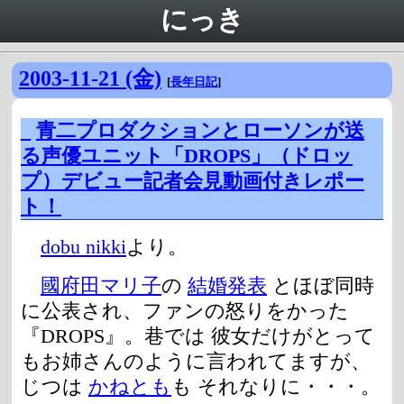
にっき
2003-11-21 (金)
[
長年日記
]
_
青二プロダクションとローソンが送
る声優ユニット「DROPS」（ドロッ
プ）デビュー記者会見動画付きレポー
ト！
dobu nikki
より。
國府田マリ子
の
結婚発表
とほぼ同時
に公表され、ファンの怒りをかった
『DROPS』。巷では 彼女だけがとって
もお姉さんのように言われてますが、
じつは
かねとも
も それなりに・・・。