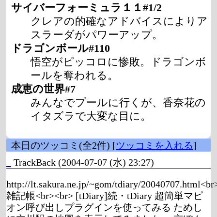
サイバーフォーミュラ１１#1/2
クレアの的確なアドバイスによりア
スラーダがパワーアップ。
ドラゴンボール#110
悟空がピッコロに惨敗。ドラゴンボ
ールを奪われる。
成恵の世界#7
みんなでプールに行くが、香奈花の
イタズラで大変な目に。
本日のツッコミ(全2件) [
ツッコミを入れる
]
_
TrackBack
(2004-07-07 (水) 23:27)
http://lt.sakura.ne.jp/~gom/tdiary/20040707.html<
雑記帳<br><br> [tDiary]続・tDiary 超簡単マピ
オン呼び出しプラグインを使ってみる ためし