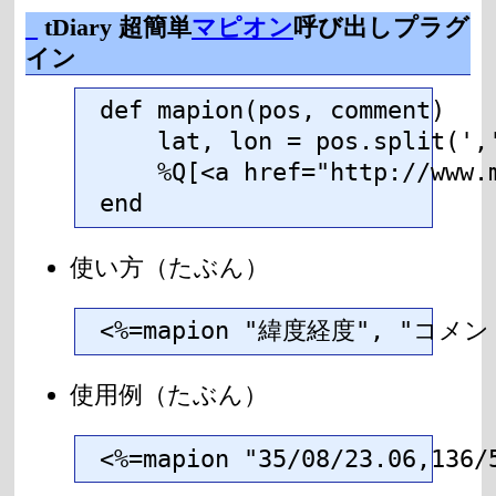
_
tDiary 超簡単
マピオン
呼び出しプラグ
イン
def mapion(pos, comment)

    lat, lon = pos.split(','
    %Q[<a href="http://www.
end
使い方（たぶん）
<%=mapion "緯度経度", "コメン
使用例（たぶん）
<%=mapion "35/08/23.06,136