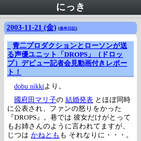
にっき
2003-11-21 (金)
[
長年日記
]
_
青二プロダクションとローソンが送
る声優ユニット「DROPS」（ドロッ
プ）デビュー記者会見動画付きレポー
ト！
dobu nikki
より。
國府田マリ子
の
結婚発表
とほぼ同時
に公表され、ファンの怒りをかった
『DROPS』。巷では 彼女だけがとって
もお姉さんのように言われてますが、
じつは
かねとも
も それなりに・・・。