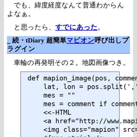
でも、緯度経度なんて普通わからん
よなぁ。
と思ったら、
すでにあった
。
_
続・tDiary 超簡単
マピオン
呼び出しプ
ラグイン
車輪の再発明その２。地図画像つき。
def mapion_image(pos, commen
    lat, lon = pos.split(','
    mes = ""

    mes = comment if comment
    <<-HTML

    <a href="http://www.map
    <img class="mapion" src