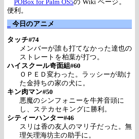
POBox for Palm OS5
の Wiki ページ。
便利。
_
今日のアニメ
タッチ#74
メンバーが誰も打てなかった達也の
ストレートを柏葉が打つ。
ハイスクール奇面組#60
ＯＰＥＤ変わった。ラッシーが助け
た金持ちの家の犬に。
キン肉マン#50
悪魔のシンフォニーを牛丼音頭に
し、ステカセキングに勝利。
シティーハンター#46
スリは香の友人のマリ子だった。無
理矢理海坊主の助手に。