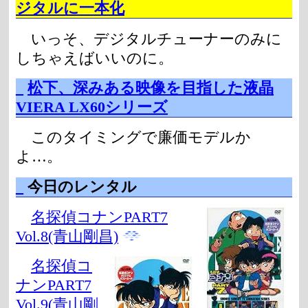
ジタルに一本化
いっそ、デジタルチューナーのみに
しちゃえばいいのに。
_
松下、深みある映像を目指した液晶
VIERA LX60シリーズ
このタイミングで廉価モデルか
よ…。
_
今日のレンタル
名探偵コナンPART7
Vol.8(青山剛昌)
名探偵コ
ナンPART7
Vol.9(青山剛