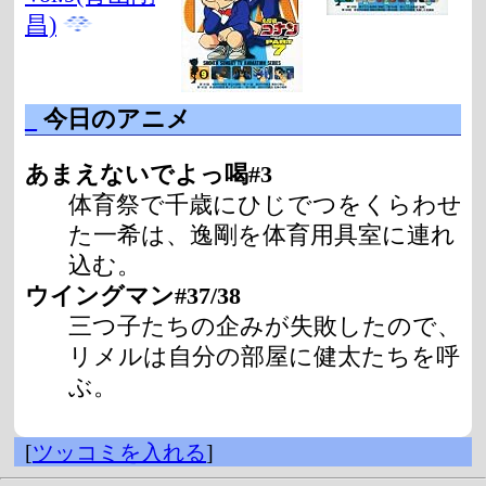
昌)
_
今日のアニメ
あまえないでよっ喝#3
体育祭で千歳にひじでつをくらわせ
た一希は、逸剛を体育用具室に連れ
込む。
ウイングマン#37/38
三つ子たちの企みが失敗したので、
リメルは自分の部屋に健太たちを呼
ぶ。
[
ツッコミを入れる
]