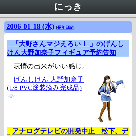
にっき
2006-01-18 (水)
[
長年日記
]
_
「大野さんマジえろい！ 」のげんし
けん大野加奈子フィギュア予約告知
表情の出来がいい感じ。
げんしけん 大野加奈子
(1/8 PVC塗装済み完成品)
_
アナログテレビの開発中止 松下、デ