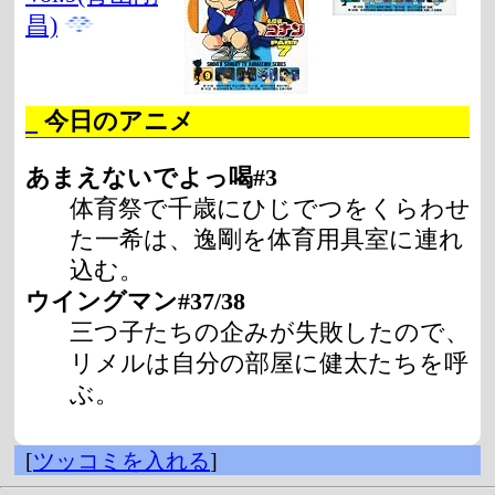
昌)
_
今日のアニメ
あまえないでよっ喝#3
体育祭で千歳にひじでつをくらわせ
た一希は、逸剛を体育用具室に連れ
込む。
ウイングマン#37/38
三つ子たちの企みが失敗したので、
リメルは自分の部屋に健太たちを呼
ぶ。
[
ツッコミを入れる
]