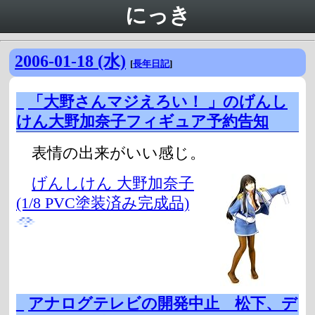
にっき
2006-01-18 (水)
[
長年日記
]
_
「大野さんマジえろい！ 」のげんし
けん大野加奈子フィギュア予約告知
表情の出来がいい感じ。
げんしけん 大野加奈子
(1/8 PVC塗装済み完成品)
_
アナログテレビの開発中止 松下、デ