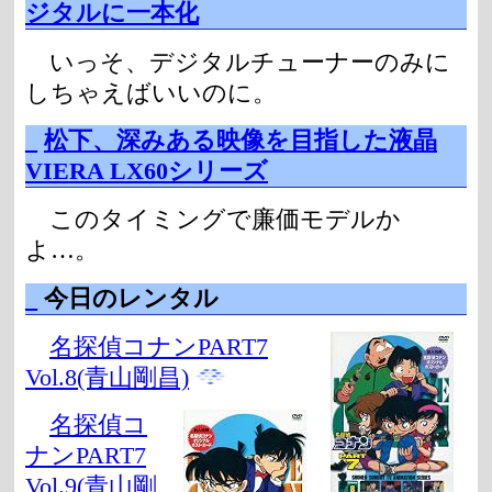
ジタルに一本化
いっそ、デジタルチューナーのみに
しちゃえばいいのに。
_
松下、深みある映像を目指した液晶
VIERA LX60シリーズ
このタイミングで廉価モデルか
よ…。
_
今日のレンタル
名探偵コナンPART7
Vol.8(青山剛昌)
名探偵コ
ナンPART7
Vol.9(青山剛