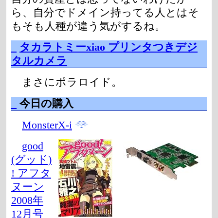
ら、自分でドメイン持ってる人とはそ
もそも人種が違う気がするね。
_
タカラトミーxiao プリンタつきデジ
タルカメラ
まさにポラロイド。
_
今日の購入
MonsterX-i
good
(グッド)
! アフタ
ヌーン
2008年
12月号