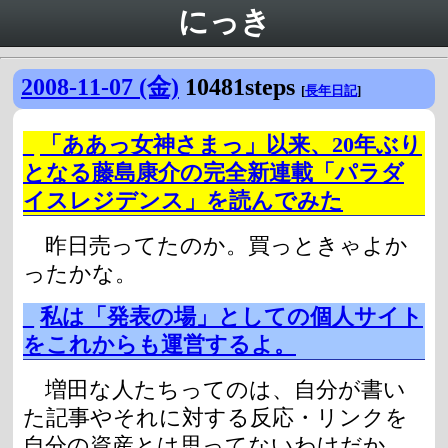
にっき
2008-11-07 (金)
10481steps
[
長年日記
]
_
「ああっ女神さまっ」以来、20年ぶり
となる藤島康介の完全新連載「パラダ
イスレジデンス」を読んでみた
昨日売ってたのか。買っときゃよか
ったかな。
_
私は「発表の場」としての個人サイト
をこれからも運営するよ。
増田な人たちってのは、自分が書い
た記事やそれに対する反応・リンクを
自分の資産とは思ってないわけだか