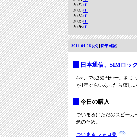
2022|
01
|
2023|
01
|
2024|
01
|
2025|
01
|
2026|
01
|
2011-04-06 (水)
[
長年日記
]
_
日本通信、SIMロッ
4ヶ月で8,350円かー。あ
が1年ぐらいあったら嬉し
_
今日の購入
ついまるはただのスピーカ
念のため。
ついまる フォロ美