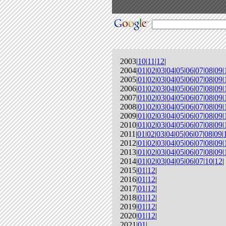
2003|
10
|
11
|
12
|
2004|
01
|
02
|
03
|
04
|
05
|
06
|
07
|
08
|
09
|
2005|
01
|
02
|
03
|
04
|
05
|
06
|
07
|
08
|
09
|
2006|
01
|
02
|
03
|
04
|
05
|
06
|
07
|
08
|
09
|
2007|
01
|
02
|
03
|
04
|
05
|
06
|
07
|
08
|
09
|
2008|
01
|
02
|
03
|
04
|
05
|
06
|
07
|
08
|
09
|
2009|
01
|
02
|
03
|
04
|
05
|
06
|
07
|
08
|
09
|
2010|
01
|
02
|
03
|
04
|
05
|
06
|
07
|
08
|
09
|
2011|
01
|
02
|
03
|
04
|
05
|
06
|
07
|
08
|
09
|
2012|
01
|
02
|
03
|
04
|
05
|
06
|
07
|
08
|
09
|
2013|
01
|
02
|
03
|
04
|
05
|
06
|
07
|
08
|
09
|
2014|
01
|
02
|
03
|
04
|
05
|
06
|
07
|
10
|
12
|
2015|
01
|
12
|
2016|
01
|
12
|
2017|
01
|
12
|
2018|
01
|
12
|
2019|
01
|
12
|
2020|
01
|
12
|
2021|
01
|