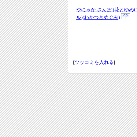
やにゃか さんぽ (花とゆめC
ル)(わかつきめぐみ)
[
ツッコミを入れる
]