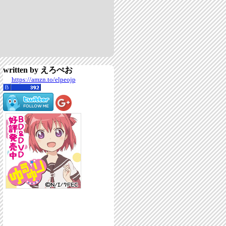
written by えろぺお
https://amzn.to/elpeojp