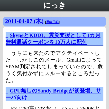
にっき
2011-04-07 (木)
[
長年日記
]
_
SkypeとKDDI、震災支援として1カ月
無料通話クーポンを10万人に配付
うちにも来たのでアクティベートし
た。しかしこのメール、Gmailによって
SPAM判定されてしまっていたので、危
うく気付かずにスルーするところだっ
た。
_
GPU無しのSandy Bridgeが初登場、サ
ーバ向け
E3-1280高いなおい。Core i7-2600Kと