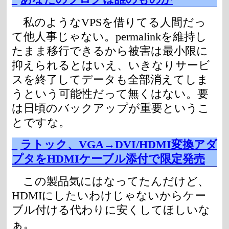
私のようなVPSを借りてる人間だっ
て他人事じゃない。permalinkを維持し
たまま移行できるから被害は最小限に
抑えられるとはいえ、いきなりサービ
スを終了してデータも全部消えてしま
うという可能性だって無くはない。要
は日頃のバックアップが重要というこ
とですな。
_
ラトック、VGA→DVI/HDMI変換アダ
プタをHDMIケーブル添付で限定発売
この製品気にはなってたんだけど、
HDMIにしたいわけじゃないからケー
ブル付ける代わりに安くしてほしいな
ぁ。