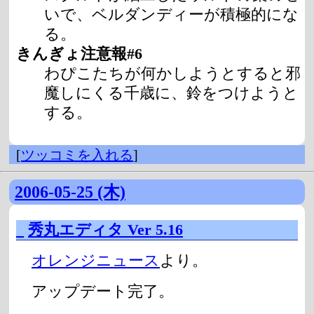
いで、ベルダンディーが積極的にな
る。
きんぎょ注意報#6
わぴこたちが何かしようとすると邪
魔しにくる千歳に、鈴をつけようと
する。
[
ツッコミを入れる
]
2006-05-25 (木)
_
秀丸エディタ Ver 5.16
オレンジニュース
より。
アップデート完了。