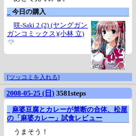
_
今日の購入
咲-Saki 2 (2) (ヤングガン
ガンコミックス)(小林 立)
[
ツッコミを入れる
]
2008-05-25 (日)
3581steps
_
麻婆豆腐とカレーが禁断の合体、松屋
の「麻婆カレー」試食レビュー
うまそう！