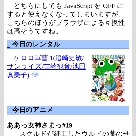
どちらにしても JavaScript を OFF に
すると使えなくなってしまいますが、
こちらのほうがブラウザによる互換性
は高そうですね。
_
今日のレンタル
ケロロ軍曹 1(追崎史敏/
サンライズ/吉崎観音/池田
眞美子)
_
今日のアニメ
ああっ女神さまっ#19
スクルドが細工したウルドの薬のせ