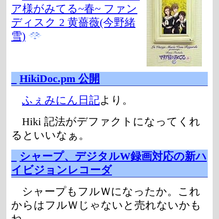
ア様がみてる~春~ ファン
ディスク 2 黄薔薇(今野緒
雪)
_
HikiDoc.pm 公開
ふぇみにん日記
より。
Hiki 記法がデファクトになってくれ
るといいなぁ。
_
シャープ、デジタルW録画対応の新ハ
イビジョンレコーダ
シャープもフルＷになったか。これ
からはフルＷじゃないと売れないかも
ね。