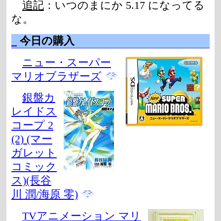
追記
：いつのまにか 5.17 になってる
な。
_
今日の購入
ニュー・スーパー
マリオブラザーズ
銀盤カ
レイドス
コープ 2
(2) (マー
ガレット
コミック
ス)(長谷
川 潤/海原 零)
TVアニメーション マリ