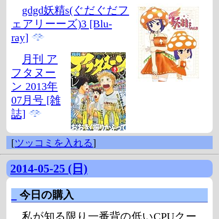
gdgd妖精s(ぐだぐだフ
ェアリーーズ)3 [Blu-
ray]
月刊 ア
フタヌー
ン 2013年
07月号 [雑
誌]
[
ツッコミを入れる
]
2014-05-25 (日)
_
今日の購入
私が知る限り一番背の低いCPUクー