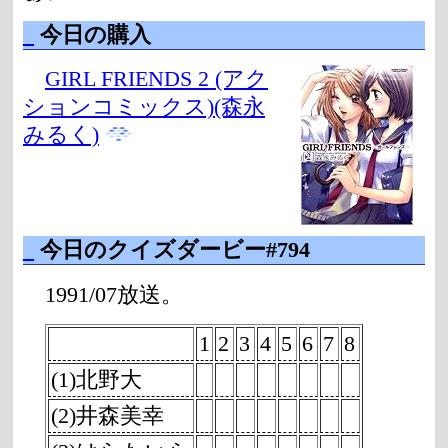
_
今日の購入
GIRL FRIENDS 2 (アク
ションコミックス)(森永
みるく)
_
今日のクイズダービー#794
1991/07放送。
1
2
3
4
5
6
7
8
(1)北野大
(2)井森美幸