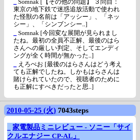
_
Somnak
[【その他の問題】 ３問目：
東京の地下鉄で迷惑追放活動で使われ
た怪獣の名前は「アッシー」、「ネッ
シー」、「シンブンシー..]
_
Somnak
[今回変な展開が見られまし
たね。最初の全員不正解、最後のはら
さんへの厳しい判定、そしてエンディ
ングが全く時間が無かった..]
_
えろぺお
[最後のはらさんはどう考え
ても正解でしたね。しかもはらさんは
賭けられていたので、視聴者のために
も正解にすべきだったと思..]
2010-05-25 (火)
7043steps
_
家電製品ミニレビュー - ソニー「サイ
クルエナジー CP-AL」