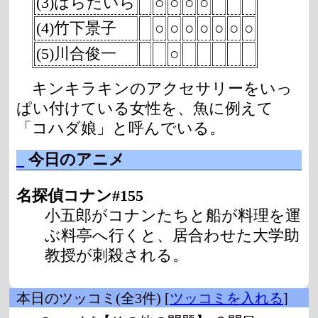
(3)はらたいら
○
○
○
○
(4)竹下景子
○
○
○
○
○
○
○
(5)川合俊一
○
キンキラキンのアクセサリーをいっ
ぱい付けている女性を、魚に例えて
「コハダ娘」と呼んでいる。
_
今日のアニメ
名探偵コナン#155
小五郎がコナンたちと船が料理を運
ぶ料亭へ行くと、居合わせた大学助
教授が刺殺される。
本日のツッコミ(全3件) [
ツッコミを入れる
]