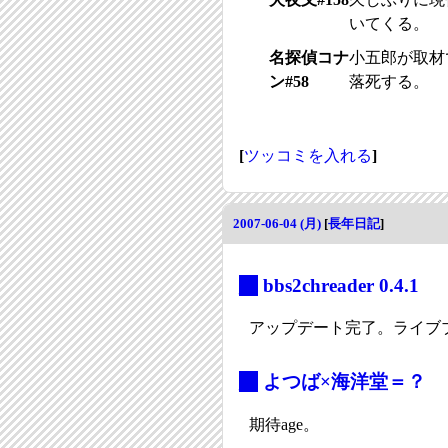
いてくる。
名探偵コナ
小五郎が取材
ン#58
落死する。
[
ツッコミを入れる
]
2007-06-04 (月)
[
長年日記
]
_
bbs2chreader 0.4.1
アップデート完了。ライブ
_
よつば×海洋堂＝？
期待age。