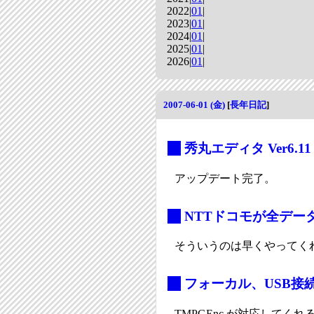
2022|
01
|
2023|
01
|
2024|
01
|
2025|
01
|
2026|
01
|
2007-06-01 (金)
[
長年日記
]
_
秀丸エディタ Ver6.11
アップデート完了。
_
NTTドコモが全デー
そういうのは早くやってく
_
フォーカル、USB接続
TMPGEnc が対応してく