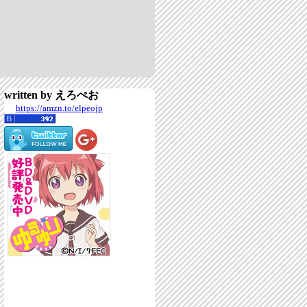
written by えろぺお
https://amzn.to/elpeojp