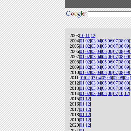
2003|
10
|
11
|
12
|
2004|
01
|
02
|
03
|
04
|
05
|
06
|
07
|
08
|
09
|
2005|
01
|
02
|
03
|
04
|
05
|
06
|
07
|
08
|
09
|
2006|
01
|
02
|
03
|
04
|
05
|
06
|
07
|
08
|
09
|
2007|
01
|
02
|
03
|
04
|
05
|
06
|
07
|
08
|
09
|
2008|
01
|
02
|
03
|
04
|
05
|
06
|
07
|
08
|
09
|
2009|
01
|
02
|
03
|
04
|
05
|
06
|
07
|
08
|
09
|
2010|
01
|
02
|
03
|
04
|
05
|
06
|
07
|
08
|
09
|
2011|
01
|
02
|
03
|
04
|
05
|
06
|
07
|
08
|
09
|
2012|
01
|
02
|
03
|
04
|
05
|
06
|
07
|
08
|
09
|
2013|
01
|
02
|
03
|
04
|
05
|
06
|
07
|
08
|
09
|
2014|
01
|
02
|
03
|
04
|
05
|
06
|
07
|
10
|
12
|
2015|
01
|
12
|
2016|
01
|
12
|
2017|
01
|
12
|
2018|
01
|
12
|
2019|
01
|
12
|
2020|
01
|
12
|
2021|
01
|