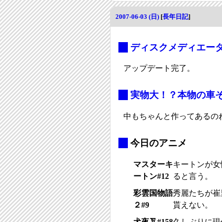
2007-06-03 (日)
[
長年日記
]
_
ディスクメディエーター呉
アップデート完了。
_
実物大！？本物の車
中もちゃんと作ってあるの
_
今日のアニメ
マスターキ
キートンが女
ートン#12
ると言う。
彩雲国物語
秀麗たちが崔
２#9
貰えない。
犬夜叉#158
久しぶりに現