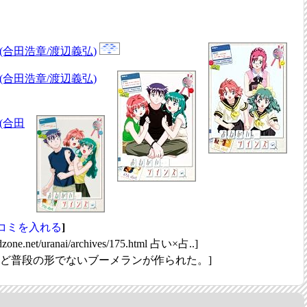
ot(合田浩章/渡辺義弘)
ot(合田浩章/渡辺義弘)
t(合田
コミを入れる
]
podzone.net/uranai/archives/175.html 占い×占..]
など普段の形でないブーメランが作られた。]