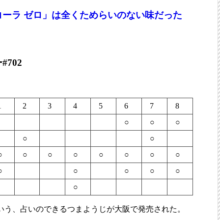
コーラ ゼロ」は全くためらいのない味だった
702
1
2
3
4
5
6
7
8
○
○
○
○
○
○
○
○
○
○
○
○
○
○
○
○
○
○
○
いう、占いのできるつまようじが大阪で発売された。