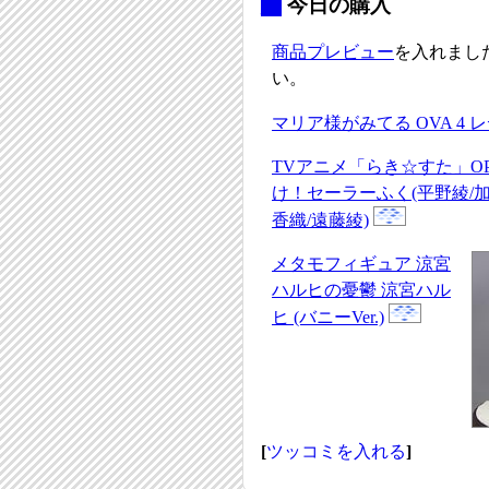
_
今日の購入
商品プレビュー
を入れまし
い。
マリア様がみてる OVA 4 
TVアニメ「らき☆すた」O
け！セーラーふく(平野綾/
香織/遠藤綾)
メタモフィギュア 涼宮
ハルヒの憂鬱 涼宮ハル
ヒ (バニーVer.)
[
ツッコミを入れる
]