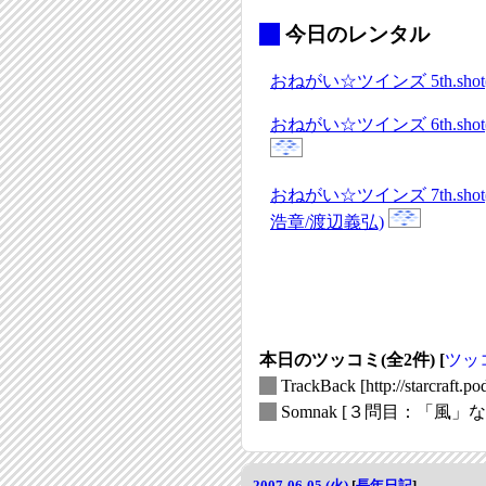
_
今日のレンタル
おねがい☆ツインズ 5th.sh
おねがい☆ツインズ 6th.sh
おねがい☆ツインズ 7th.sho
浩章/渡辺義弘)
本日のツッコミ(全2件) [
ツッ
_
TrackBack
[http://starcraft.
_
Somnak
[３問目：「風」
2007-06-05 (火)
[
長年日記
]