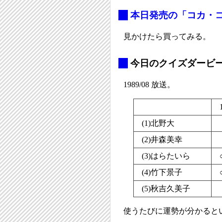
_
本日発売の「コカ・
見かけたら買ってみる。
_
今日のクイズダービー#
1989/08 放送。
(1)北野大
(2)井森美幸
(3)はらたいら
(4)竹下景子
(5)秋吉久美子
使うたびに運勢が分かると