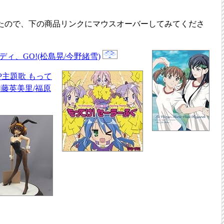
たので、下の商品リンクにマウスオーバーしてみてくださ
レディ、GO!(松島晃/今野緒雪)
P主題歌 もって
加藤英美里/福原