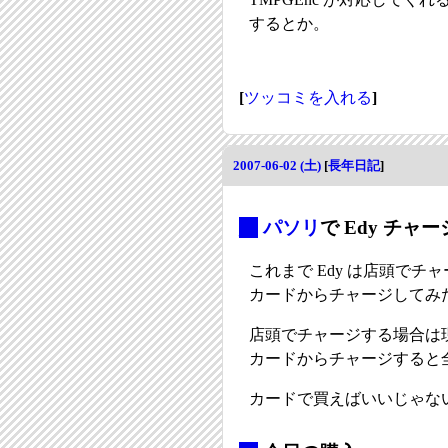
するとか。
[
ツッコミを入れる
]
2007-06-02 (土)
[
長年日記
]
_
パソリ
で Edy チャー
これまで Edy は店頭で
カードからチャージしてみ
店頭でチャージする場合は
カードからチャージすると
カードで買えばいいじゃな