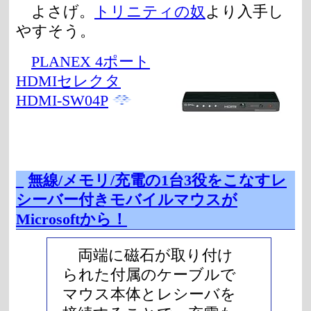
よさげ。
トリニティの奴
より入手し
やすそう。
PLANEX 4ポート
HDMIセレクタ
HDMI-SW04P
_
無線/メモリ/充電の1台3役をこなすレ
シーバー付きモバイルマウスが
Microsoftから！
両端に磁石が取り付け
られた付属のケーブルで
マウス本体とレシーバを