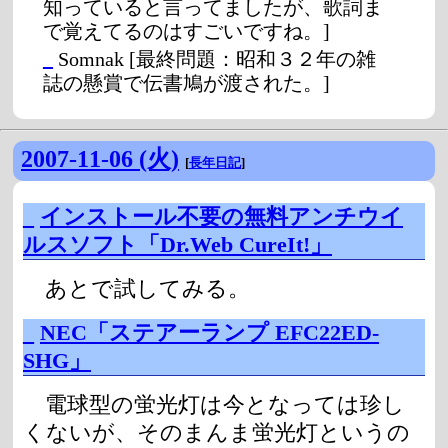
知っていると言ってましたが、歌詞ま
で覚えてるのはすごいですね。]
_
Somnak
[最終問題：昭和３２年の雑
誌の懸賞で伝書鳩が渡された。]
2007-11-06 (火)
[
長年日記
]
_
インストール不要の無料アンチウイ
ルスソフト「Dr.Web CureIt!」
あとで試してみる。
_
NEC「ステアーランプ EFC22ED-
SHG」
電球型の蛍光灯は今となっては珍し
くないが、そのまんま蛍光灯というの