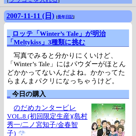
2007-11-11 (日)
[
長年日記
]
_
ロッテ「Winter’s Tale」が明治
「Meltykiss」3種類に挑む
写真でみると分かりにくいけど、
「Winter’s Tale」にはパウダーがほとん
どかかってないんだよね。かかってた
らまんまパクリになっちゃうけど。
_
今日の購入
のだめカンタービレ
VOL.8 (初回限定生産)(島村
秀一/二ノ宮知子/金春智
子)