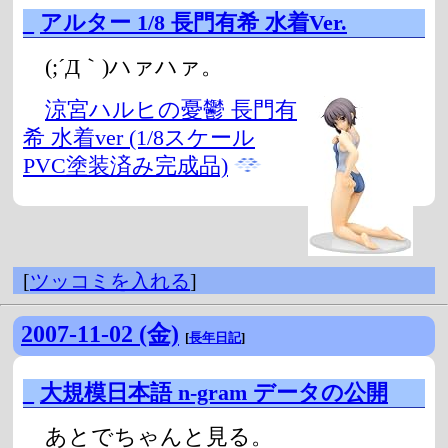
_
アルター 1/8 長門有希 水着Ver.
(;´Д｀)ハァハァ。
涼宮ハルヒの憂鬱 長門有
希 水着ver (1/8スケール
PVC塗装済み完成品)
[
ツッコミを入れる
]
2007-11-02 (金)
[
長年日記
]
_
大規模日本語 n-gram データの公開
あとでちゃんと見る。