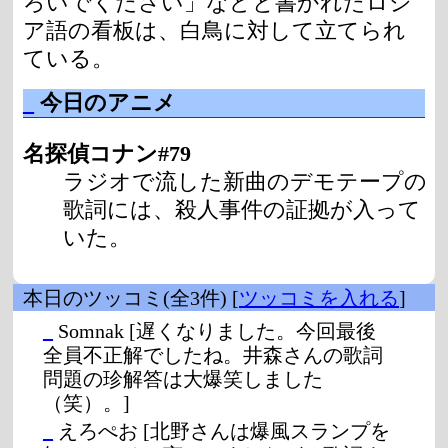
ろいでください」などと書かれたロシ
ア語の看板は、白鳥に対して立てられ
ている。
_
今日のアニメ
名探偵コナン#79
ラジオで流した新曲のデモテープの
歌詞には、殺人事件の証拠が入って
いた。
本日のツッコミ(全3件) [
ツッコミを入れる
]
_
Somnak
[遅くなりました。今回最後
全員不正解でしたね。井森さんの歌詞
問題の珍解答は大爆笑しました
（笑）。]
_
えろぺお
[北野さんは爆風スランプを