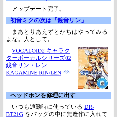
アップデート完了。
_
初音ミクの次は「鏡音リン」
まあとりあえずとかちはやってみる
よな。人として。
VOCALOID2 キャラク
ターボーカルシリーズ02
鏡音リン・レン
KAGAMINE RIN/LEN
_
ヘッドホンを修理に出す
いつも通勤時に使っている
DR-
BT21G
をバッグの中に無造作に入れて