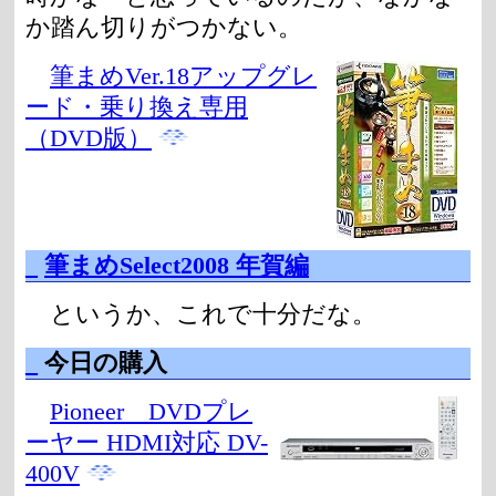
か踏ん切りがつかない。
筆まめVer.18アップグレ
ード・乗り換え専用
（DVD版）
_
筆まめSelect2008 年賀編
というか、これで十分だな。
_
今日の購入
Pioneer DVDプレ
ーヤー HDMI対応 DV-
400V