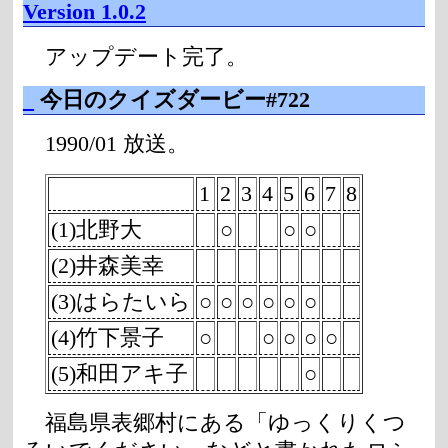
Version 1.0.2
アップデート完了。
_
今日のクイズダービー#722
1990/01 放送。
1
2
3
4
5
6
7
8
(1)北野大
○
○
○
(2)井森美幸
(3)はらたいら
○
○
○
○
○
○
(4)竹下景子
○
○
○
○
○
(5)和田アキ子
○
福島県表郷村にある「ゆっくりくつ