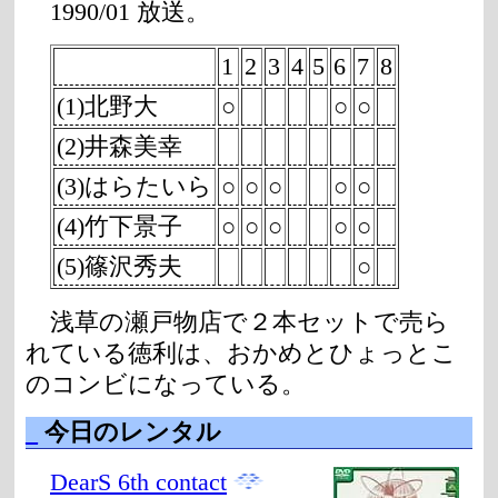
1990/01 放送。
1
2
3
4
5
6
7
8
(1)北野大
○
○
○
(2)井森美幸
(3)はらたいら
○
○
○
○
○
(4)竹下景子
○
○
○
○
○
(5)篠沢秀夫
○
浅草の瀬戸物店で２本セットで売ら
れている徳利は、おかめとひょっとこ
のコンビになっている。
_
今日のレンタル
DearS 6th contact