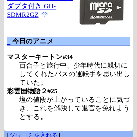
ダプタ付き GH-
SDMR2GZ
_
今日のアニメ
マスターキートン#34
百合子と旅行中、少年時代に親切に
してくれたバスの運転手を思い出し
ていた。
彩雲国物語２#25
塩の値段が上がっていることに気づ
き、これを解決して退官を免れよう
とする。
[
ツッコミを入れる
]