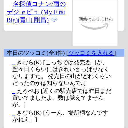
名探偵コナン/雨の
デジャビュ (My First
Big)(青山 剛昌)
本日のツッコミ(全3件) [
ツッコミを入れる
]
_
きむら(K)
[こっちでは発売翌日か、
翌々日くらいにはきれいさっぱりなく
なりますた。 発売日の山がどれくらい
だったのかは知らないんで..]
_
えろぺお
[近くの駅売店では昨日まだ
置いてましたよ。数は覚えてません
が。]
_
きむら(K)
[うーん、場所柄なんです
かねえ。]