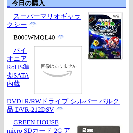
_
今日の購入
スーパーマリオギャラ
クシー
B000WMQL40
パイ
オニア
RoHS準
拠SATA
内蔵
DVD±R/RWドライブ シルバー バルク
品 DVR-212DSV
GREEN HOUSE
micro SDカード 2G ア