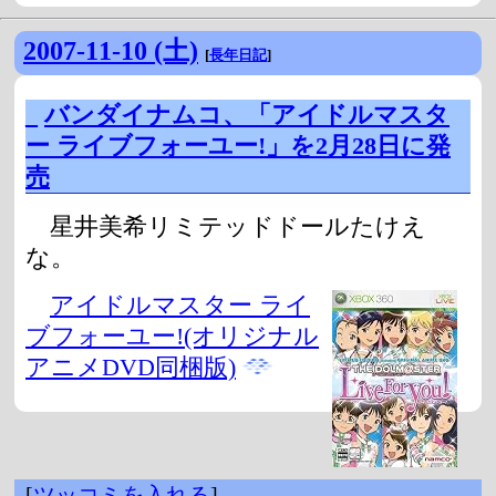
2007-11-10 (土)
[
長年日記
]
_
バンダイナムコ、「アイドルマスタ
ー ライブフォーユー!」を2月28日に発
売
星井美希リミテッドドールたけえ
な。
アイドルマスター ライ
ブフォーユー!(オリジナル
アニメDVD同梱版)
[
ツッコミを入れる
]