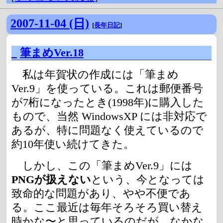
2007-11-04 (日)
[
長年日記
]
_
筆まめVer.18
私は年賀状の作成には「筆まめ
Ver.9」を使っている。これは郵便番号
が7桁になったとき(1998年)に購入した
もので、当然 WindowsXP には非対応で
あるが、特に問題なく使えているので
約10年使い続けてきた。
しかし、この「筆まめVer.9」には
PNGが扱えない
という、今となっては
致命的な問題があり、やや不便であ
る。ここ最近は毎年そろそろ買い替え
時かな〜と思っているのだが、なかな