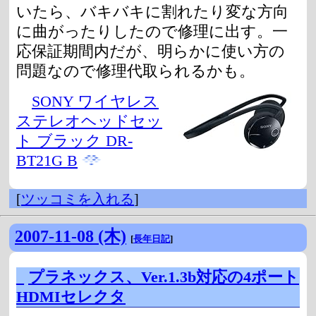
いたら、バキバキに割れたり変な方向
に曲がったりしたので修理に出す。一
応保証期間内だが、明らかに使い方の
問題なので修理代取られるかも。
SONY ワイヤレス
ステレオヘッドセッ
ト ブラック DR-
BT21G B
[
ツッコミを入れる
]
2007-11-08 (木)
[
長年日記
]
_
プラネックス、Ver.1.3b対応の4ポート
HDMIセレクタ