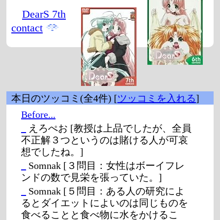
DearS 7th
contact
本日のツッコミ(全4件) [
ツッコミを入れる
]
Before...
_
えろぺお
[教授は上品でしたが、全員
不正解３つというのは賭ける人が可哀
想でしたね。]
_
Somnak
[３問目：女性はボーイフレ
ンドの数で見栄を張っていた。]
_
Somnak
[５問目：ある人の研究によ
るとダイエットによいのは同じものを
食べることと食べ物に水をかけるこ