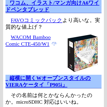
_
ワコム、イラスト/マンガ向けA6ワイ
ドペンタブレッド
FAVOコミックパック
より高いな。実
質的な値上げ？
WACOM Bamboo
Comic CTE-450/W1
_
縦横に開くWオープンスタイルの
VIERAケータイ「P905i」
その名前は何とかならんかったの
か。microSDHC 対応はいいね。