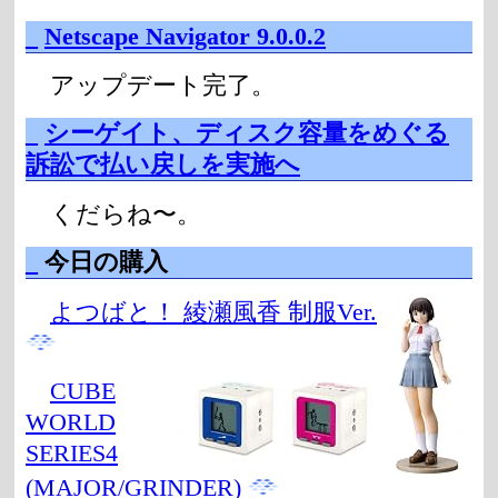
_
Netscape Navigator 9.0.0.2
アップデート完了。
_
シーゲイト、ディスク容量をめぐる
訴訟で払い戻しを実施へ
くだらね〜。
_
今日の購入
よつばと！ 綾瀬風香 制服Ver.
CUBE
WORLD
SERIES4
(MAJOR/GRINDER)