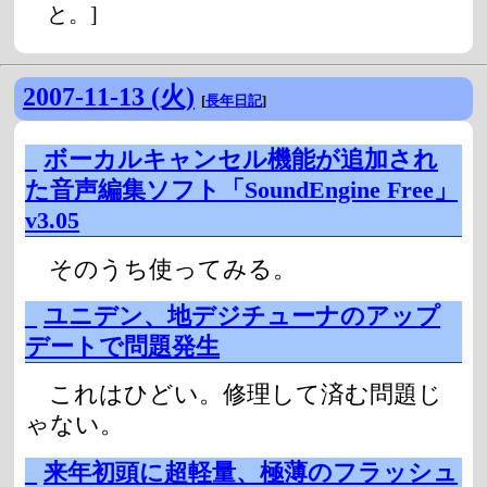
と。]
2007-11-13 (火)
[
長年日記
]
_
ボーカルキャンセル機能が追加され
た音声編集ソフト「SoundEngine Free」
v3.05
そのうち使ってみる。
_
ユニデン、地デジチューナのアップ
デートで問題発生
これはひどい。修理して済む問題じ
ゃない。
_
来年初頭に超軽量、極薄のフラッシュ