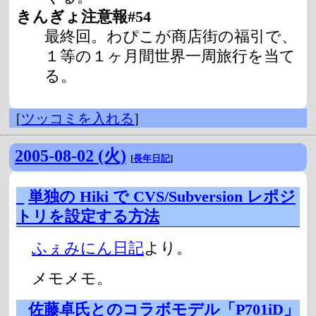
きんぎょ注意報#54
最終回。わぴこが商店街の福引で、
１等の１ヶ月間世界一周旅行を当て
る。
[
ツッコミを入れる
]
2005-08-02 (火)
[
長年日記
]
_
単独の Hiki で CVS/Subversion レポジ
トリを設定する方法
ふぇみにん日記
より。
メモメモ。
_
佐藤卓氏とのコラボモデル「P701iD」