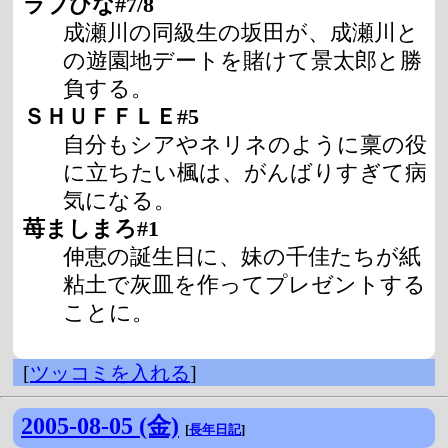
ラブひな#7/8
成瀬川の同級生の坂田が、成瀬川と
の遊園地デートを賭けて景太郎と勝
負する。
ＳＨＵＦＦＬＥ#5
自分もシアやネリネのように稟の役
に立ちたい楓は、がんばりすぎて病
気になる。
苺ましまろ#1
伸恵の誕生日に、妹の千佳たちが紙
粘土で灰皿を作ってプレゼントする
ことに。
[
ツッコミを入れる
]
2005-08-05 (金)
[
長年日記
]