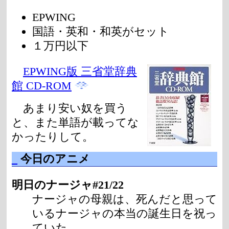
EPWING
国語・英和・和英がセット
１万円以下
EPWING版 三省堂辞典
館 CD-ROM
あまり安い奴を買う
と、また単語が載ってな
かったりして。
_
今日のアニメ
明日のナージャ#21/22
ナージャの母親は、死んだと思って
いるナージャの本当の誕生日を祝っ
ていた。