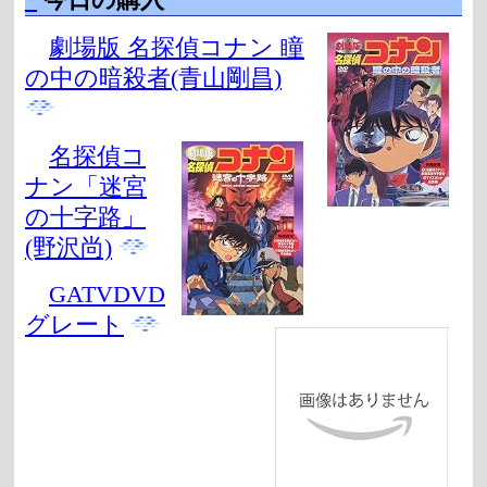
劇場版 名探偵コナン 瞳
の中の暗殺者(青山剛昌)
名探偵コ
ナン「迷宮
の十字路」
(野沢尚)
GATVDVD
グレート