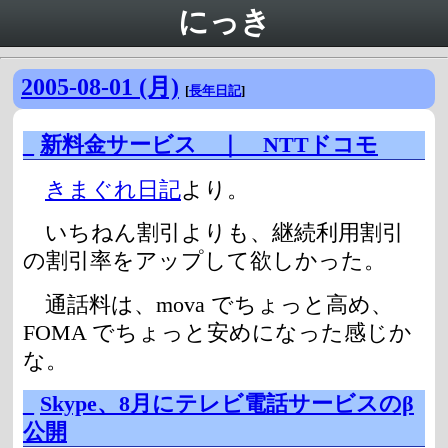
にっき
2005-08-01 (月)
[
長年日記
]
_
新料金サービス ｜ NTTドコモ
きまぐれ日記
より。
いちねん割引よりも、継続利用割引
の割引率をアップして欲しかった。
通話料は、mova でちょっと高め、
FOMA でちょっと安めになった感じか
な。
_
Skype、8月にテレビ電話サービスのβ
公開