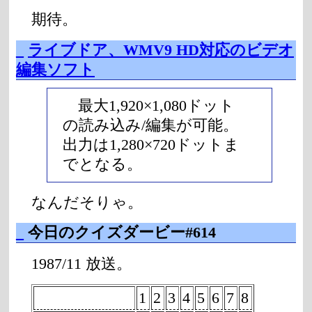
期待。
_
ライブドア、WMV9 HD対応のビデオ
編集ソフト
最大1,920×1,080ドット
の読み込み/編集が可能。
出力は1,280×720ドットま
でとなる。
なんだそりゃ。
_
今日のクイズダービー#614
1987/11 放送。
1
2
3
4
5
6
7
8