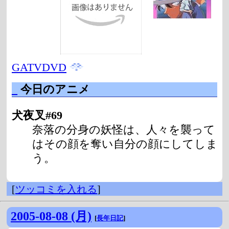
GATVDVD
_
今日のアニメ
犬夜叉#69
奈落の分身の妖怪は、人々を襲って
はその顔を奪い自分の顔にしてしま
う。
[
ツッコミを入れる
]
2005-08-08 (月)
[
長年日記
]