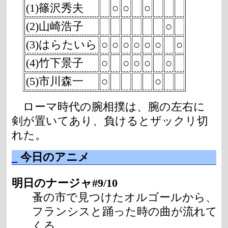
(1)篠沢秀夫
○
○
○
(2)山崎浩子
○
(3)はらたいら
○
○
○
○
○
○
○
(4)竹下景子
○
○
○
○
○
(5)市川森一
○
○
ローマ時代の腕相撲は、腕の左右に
剣が置いてあり、負けるとザックリ切
れた。
_
今日のアニメ
明日のナージャ#9/10
蚤の市で見つけたオルゴールから、
フランシスと踊った時の曲が流れて
くる。