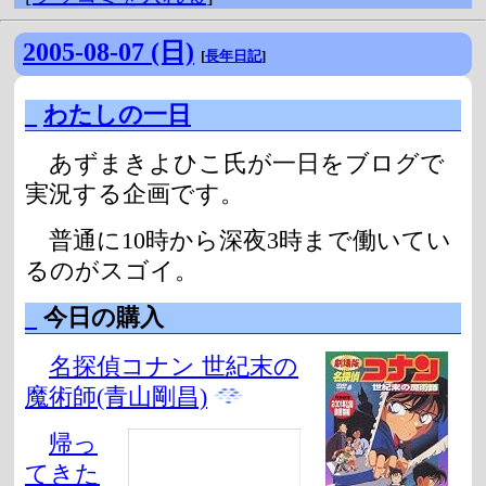
2005-08-07 (日)
[
長年日記
]
_
わたしの一日
あずまきよひこ氏が一日をブログで
実況する企画です。
普通に10時から深夜3時まで働いてい
るのがスゴイ。
_
今日の購入
名探偵コナン 世紀末の
魔術師(青山剛昌)
帰っ
てきた