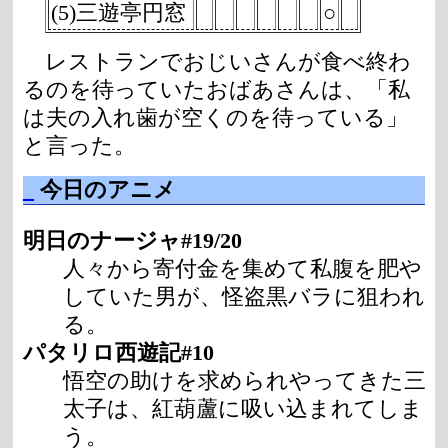
(5)三遊亭円窓
○
レストランでおじいさんが食べ終わ
るのを待っていたおばあさんは、「私
は夫の入れ歯が空くのを待っている」
と言った。
_
今日のアニメ
明日のナージャ#19/20
人々から寄付金を集めて私腹を肥や
していた男が、怪盗黒バラに狙われ
る。
パタリロ西遊記#10
悟空の助けを求められやってきた三
太子は、紅葫蘆に吸い込まれてしま
う。