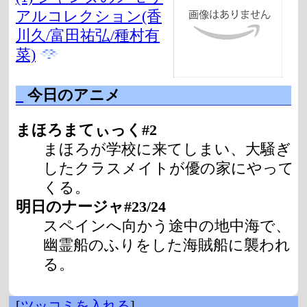
アルコレクション(香
川久/富田祐弘/種村有
菜)
_
今日のアニメ
まほろまてぃっく#2
まほろが学校に来てしまい、大騒ぎ
したクラスメイトが優の家にやって
くる。
明日のナージャ#23/24
スペインへ向かう途中の地中海で、
幽霊船のふりをした海賊船に襲われ
る。
[
ツッコミを入れる
]