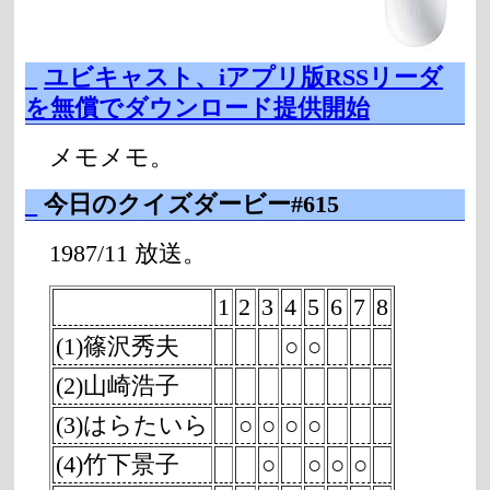
_
ユビキャスト、iアプリ版RSSリーダ
を無償でダウンロード提供開始
メモメモ。
_
今日のクイズダービー#615
1987/11 放送。
1
2
3
4
5
6
7
8
(1)篠沢秀夫
○
○
(2)山崎浩子
(3)はらたいら
○
○
○
○
(4)竹下景子
○
○
○
○