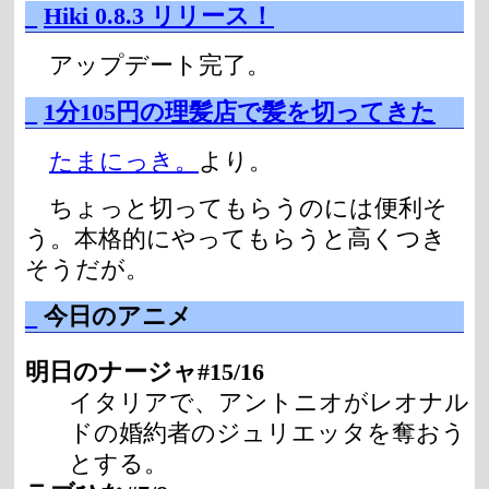
_
Hiki 0.8.3 リリース！
アップデート完了。
_
1分105円の理髪店で髪を切ってきた
たまにっき。
より。
ちょっと切ってもらうのには便利そ
う。本格的にやってもらうと高くつき
そうだが。
_
今日のアニメ
明日のナージャ#15/16
イタリアで、アントニオがレオナル
ドの婚約者のジュリエッタを奪おう
とする。