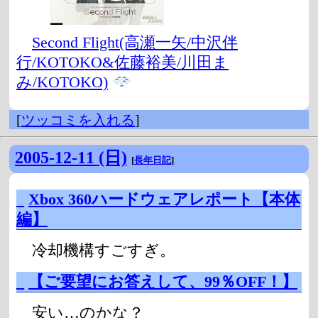
Second Flight(高瀬一矢/中沢伴
行/KOTOKO&佐藤裕美/川田ま
み/KOTOKO)
[
ツッコミを入れる
]
2005-12-11 (日)
[
長年日記
]
_
Xbox 360ハードウェアレポート【本体
編】
冷却機構すごすぎ。
_
【ご要望にお答えして、99％OFF！】
安い…のかな？