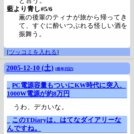
と言う。
藍より青し#5/6
薫の後輩のティナが旅から帰ってき
て、すぐに酔いつぶれる怪しい酒を
振舞う。
[
ツッコミを入れる
]
2005-12-10 (土)
[
長年日記
]
_
PC電源容量もついにKW時代に突入、
1000W電源が約8万円
うわ、デカいな。
_
このTDiaryは、はてなダイアリーな
んですね。