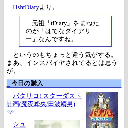
HsbtDiary
より。
元祖「tDiary」をまねた
のが「はてなダイアリ
ー」なんですね。
というのもちょっと違う気がする。
まあ、インスパイヤされてるとは思う
が。
_
今日の購入
パタリロ! スターダスト
計画(魔夜峰央/田波靖男)
シュ