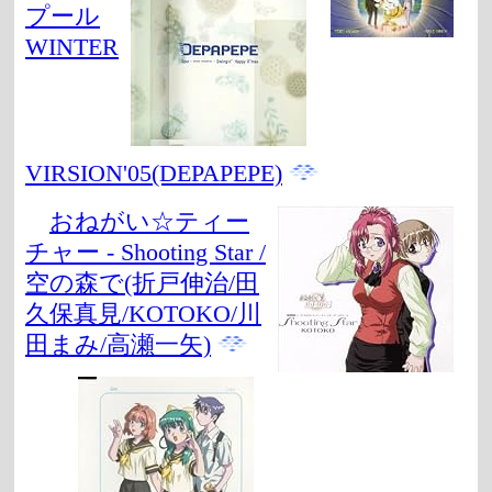
プール
WINTER
VIRSION'05(DEPAPEPE)
おねがい☆ティー
チャー - Shooting Star /
空の森で(折戸伸治/田
久保真見/KOTOKO/川
田まみ/高瀬一矢)