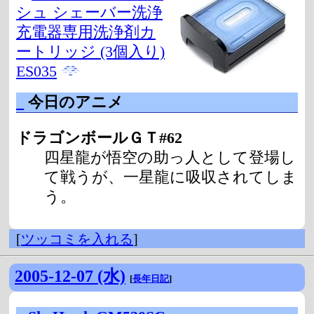
シュ シェーバー洗浄
充電器専用洗浄剤カ
ートリッジ (3個入り)
ES035
_
今日のアニメ
ドラゴンボールＧＴ#62
四星龍が悟空の助っ人として登場し
て戦うが、一星龍に吸収されてしま
う。
[
ツッコミを入れる
]
2005-12-07 (水)
[
長年日記
]