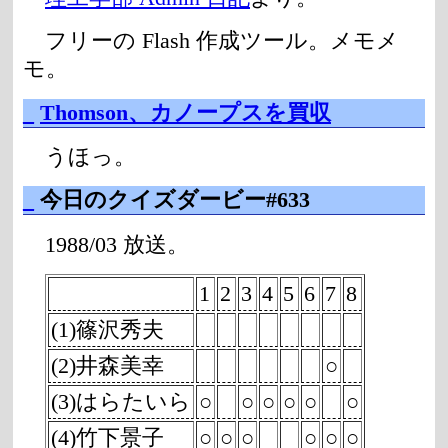
フリーの Flash 作成ツール。メモメ
モ。
_
Thomson、カノープスを買収
うほっ。
_
今日のクイズダービー#633
1988/03 放送。
1
2
3
4
5
6
7
8
(1)篠沢秀夫
(2)井森美幸
○
(3)はらたいら
○
○
○
○
○
○
(4)竹下景子
○
○
○
○
○
○