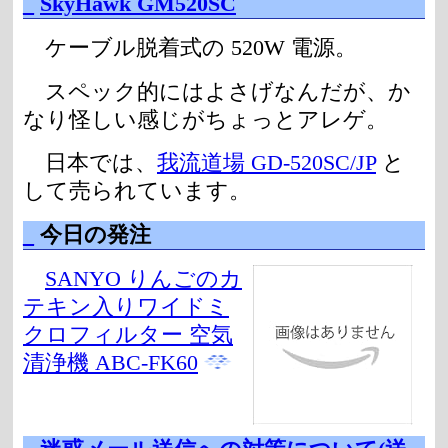
_
SkyHawk GM520SC
ケーブル脱着式の 520W 電源。
スペック的にはよさげなんだが、か
なり怪しい感じがちょっとアレゲ。
日本では、
我流道場 GD-520SC/JP
と
して売られています。
_
今日の発注
SANYO りんごのカ
テキン入りワイドミ
クロフィルター 空気
清浄機 ABC-FK60