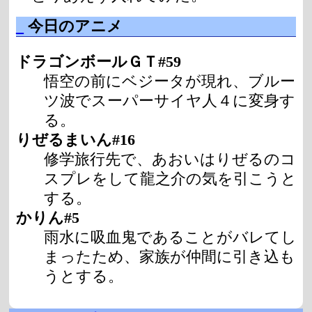
_
今日のアニメ
ドラゴンボールＧＴ#59
悟空の前にベジータが現れ、ブルー
ツ波でスーパーサイヤ人４に変身す
る。
りぜるまいん#16
修学旅行先で、あおいはりぜるのコ
スプレをして龍之介の気を引こうと
する。
かりん#5
雨水に吸血鬼であることがバレてし
まったため、家族が仲間に引き込も
うとする。