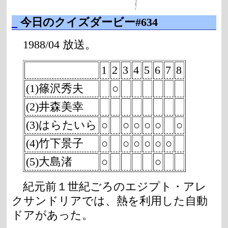
_
今日のクイズダービー#634
1988/04 放送。
1
2
3
4
5
6
7
8
(1)篠沢秀夫
○
(2)井森美幸
(3)はらたいら
○
○
○
○
○
○
(4)竹下景子
○
○
○
○
○
○
(5)大島渚
○
○
紀元前１世紀ごろのエジプト・アレ
クサンドリアでは、熱を利用した自動
ドアがあった。