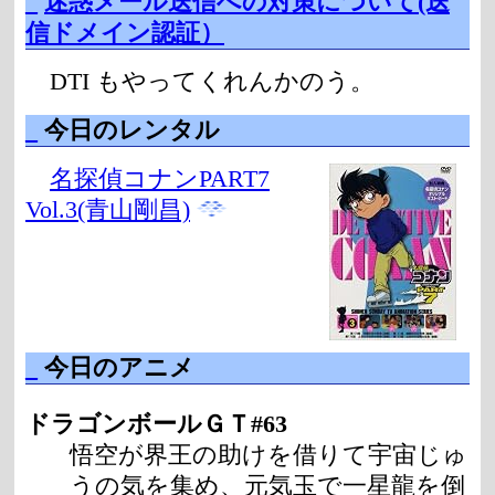
_
迷惑メール送信への対策について(送
信ドメイン認証）
DTI もやってくれんかのう。
_
今日のレンタル
名探偵コナンPART7
Vol.3(青山剛昌)
_
今日のアニメ
ドラゴンボールＧＴ#63
悟空が界王の助けを借りて宇宙じゅ
うの気を集め、元気玉で一星龍を倒