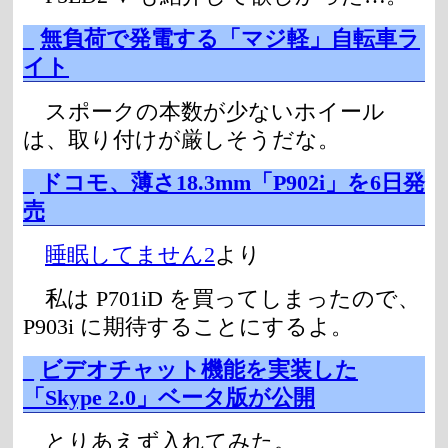
_
無負荷で発電する「マジ軽」自転車ラ
イト
スポークの本数が少ないホイール
は、取り付けが厳しそうだな。
_
ドコモ、薄さ18.3mm「P902i」を6日発
売
睡眠してません2
より
私は P701iD を買ってしまったので、
P903i に期待することにするよ。
_
ビデオチャット機能を実装した
「Skype 2.0」ベータ版が公開
とりあえず入れてみた。