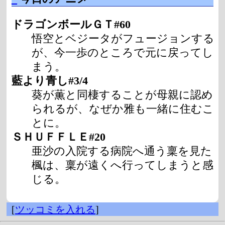
ドラゴンボールＧＴ#60
悟空とベジータがフュージョンする
が、今一歩のところで元に戻ってし
まう。
藍より青し#3/4
葵が薫と同棲することが母親に認め
られるが、なぜか雅も一緒に住むこ
とに。
ＳＨＵＦＦＬＥ#20
亜沙の入院する病院へ通う稟を見た
楓は、稟が遠くへ行ってしまうと感
じる。
[
ツッコミを入れる
]