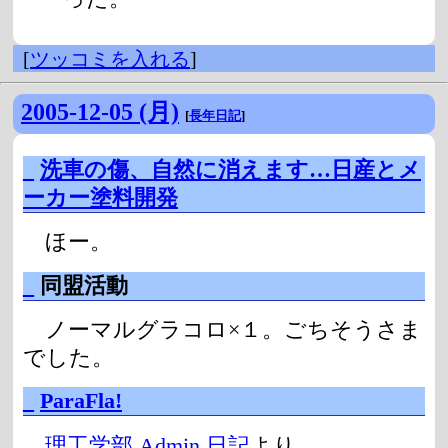
[
ツッコミを入れる
]
2005-12-05 (月)
[
長年日記
]
_
洗車の傷、自然に消えます…日産とメ
ーカー塗料開発
ほー。
_
同盟活動
ノーマルグラコロ×１。ごちそうさま
でした。
_
ParaFla!
理工学部 Admin 日記
より。