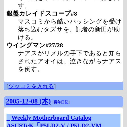
す。
銀盤カレイドスコープ#8
マスコミから酷いパッシングを受け
落ち込むタズサを、記者の新田が助
ける。
ウイングマン#27/28
ナアスがリメルの手下であると知ら
されたアオイは、泣きながらナアス
を倒す。
[
ツッコミを入れる
]
2005-12-08 (木)
[
長年日記
]
_
Weekly Motherboard Catalog
ASUSTeK「P5LD2-V / P5LD2-VM」