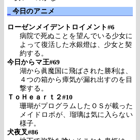
_
今日のアニメ
ローゼンメイデントロイメント#6
病院で死ぬことを望んでいる少女に
よって復活した水銀燈は、少女と契
約する。
今日からマ王#69
湖から眞魔国に飛ばされた勝利は、
４つの箱から瘴気が漏れ出すのを目
撃する。
ＴｏＨｅａｒｔ２#10
珊瑚がプログラムしたＯＳが載った
メイドロボが、瑠璃は気に入らない
様子。
犬夜叉#86