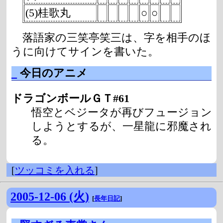
(5)桂歌丸
○
○
落語家の三笑亭笑三は、字を相手のほ
うに向けてサインを書いた。
_
今日のアニメ
ドラゴンボールＧＴ#61
悟空とベジータが再びフュージョン
しようとするが、一星龍に邪魔され
る。
[
ツッコミを入れる
]
2005-12-06 (火)
[
長年日記
]