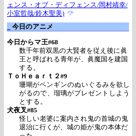
ェンス・オブ・ディフェンス/岡村靖幸/
小室哲哉/鈴木聖美)
_
今日のアニメ
今日からマ王#68
数千年前双黒の大賢者を従え後に眞
王と呼ばれる青年が、眞魔国を建国
する。
ＴｏＨｅａｒｔ２#9
珊瑚がペンギンのぬいぐるみを欲し
がるので、瑠璃がプレゼントしよう
とする。
犬夜叉#85
怪しい老婆に案内され鬼の首城の鬼
退治に行くが、城の姫が鬼の本体だ
った。