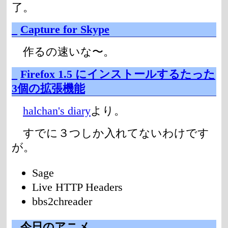
了。
_
Capture for Skype
作るの速いな〜。
_
Firefox 1.5 にインストールするたった
3個の拡張機能
halchan's diary
より。
すでに３つしか入れてないわけです
が。
Sage
Live HTTP Headers
bbs2chreader
_
今日のアニメ