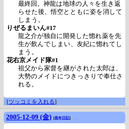
最終回。神龍は地球の人々を生き返
らせた後、悟空とともに姿を消して
しまう。
りぜるまいん#17
龍之介が独自に開発した惚れ薬を先
生が飲んでしまい、友紀に惚れてし
まう。
花右京メイド隊#1
祖父から家督を継がされた太郎は、
大勢のメイドにつきっきりで奉仕さ
れる。
[
ツッコミを入れる
]
2005-12-09 (金)
[
長年日記
]