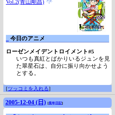
Vol.2(青山剛昌)
_
今日のアニメ
ローゼンメイデントロイメント#5
いつも真紅とばかりいるジュンを見
た翠星石は、自分に振り向かせよう
とする。
[
ツッコミを入れる
]
2005-12-04 (日)
[
長年日記
]