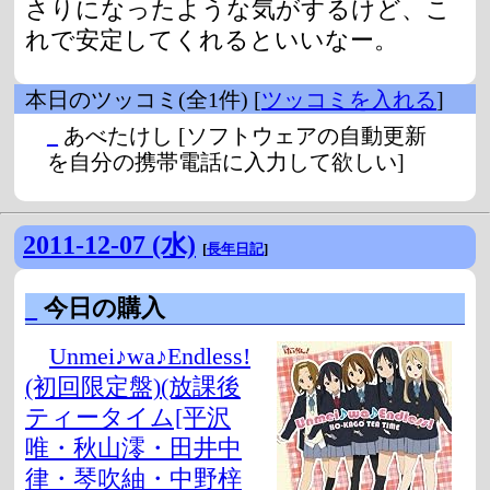
さりになったような気がするけど、こ
れで安定してくれるといいなー。
本日のツッコミ(全1件) [
ツッコミを入れる
]
_
あべたけし
[ソフトウェアの自動更新
を自分の携帯電話に入力して欲しい]
2011-12-07 (水)
[
長年日記
]
_
今日の購入
Unmei♪wa♪Endless!
(初回限定盤)(放課後
ティータイム[平沢
唯・秋山澪・田井中
律・琴吹紬・中野梓