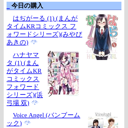
_
今日の購入
はぢがーる (1) (まんが
タイムKRコミックス フ
ォワードシリーズ)(みやび
あきの)
ハナヤマ
タ (1) (まん
がタイムKR
コミックス
フォワード
シリーズ)(浜
弓場 双)
Voice Angel (バンブーム
ック)