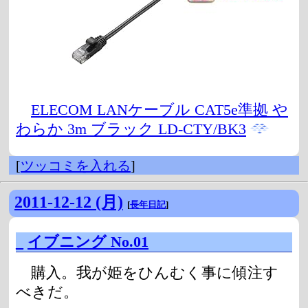
ELECOM LANケーブル CAT5e準拠 や
わらか 3m ブラック LD-CTY/BK3
[
ツッコミを入れる
]
2011-12-12 (月)
[
長年日記
]
_
イブニング No.01
購入。我が姫をひんむく事に傾注す
べきだ。