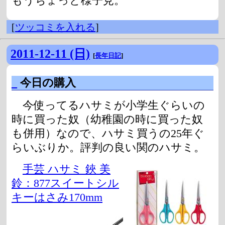
もうちょっと様子見。
[
ツッコミを入れる
]
2011-12-11 (日)
[
長年日記
]
_
今日の購入
今使ってるハサミが小学生ぐらいの
時に買った奴（幼稚園の時に買った奴
も併用）なので、ハサミ買うの25年ぐ
らいぶりか。評判の良い関のハサミ。
手芸 ハサミ 鋏 美
鈴：877スイートシル
キーはさみ170mm