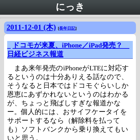
にっき
2011-12-01 (木)
[
長年日記
]
_
ドコモが来夏、iPhone／iPad発売？
日経ビジネス報道
まあ来年発売のiPhoneがLTEに対応す
るというのは十分ありえる話なので、
そうなると日本ではドコモぐらいしか
恩恵にあずかれないというのはわかる
が、ちょっと飛ばしすぎな報道かな
ー。個人的には、おサイフケータイを
サポートするなら（解除料を払って
も）ソフトバンクから乗り換えてもい
いと思う。