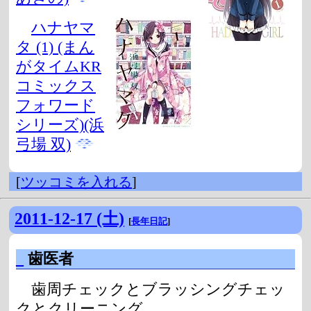
ハナヤマ
タ (1) (まん
がタイムKR
コミックス
フォワード
シリーズ)(浜
弓場 双)
[
ツッコミを入れる
]
2011-12-17 (土)
[
長年日記
]
_
歯医者
歯周チェックとブラッシングチェッ
クとクリーニング。