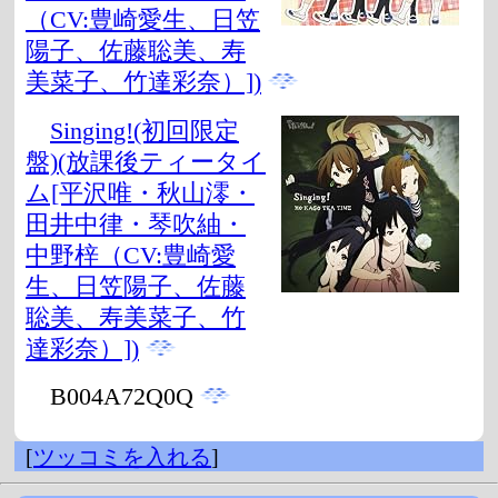
（CV:豊崎愛生、日笠
陽子、佐藤聡美、寿
美菜子、竹達彩奈）])
Singing!(初回限定
盤)(放課後ティータイ
ム[平沢唯・秋山澪・
田井中律・琴吹紬・
中野梓（CV:豊崎愛
生、日笠陽子、佐藤
聡美、寿美菜子、竹
達彩奈）])
B004A72Q0Q
[
ツッコミを入れる
]