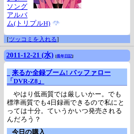
ソング
アルバ
ム(トリプルH)
[
ツッコミを入れる
]
2011-12-21 (水)
[
長年日記
]
_
来るか全録ブーム! バッファロー
「DVR-Z8」
やはり低画質では厳しいかー。でも
標準画質でも4日録画できるので私にと
っては十分。ていうかいつ発売される
んだろう？
_
今日の購入