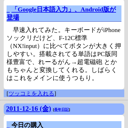
_
「Google日本語入力」、Android版が
登場
早速入れてみた。キーボードがiPhone
ソックリだけど、F-12C標準
（NX!input）に比べてボタンが大きく押
しやすい。搭載されてる単語はPC版同
様豊富で、れーるがん→超電磁砲 とか
もちゃんと変換してくれる。しばらく
はこれをメインに使うつもり。
[
ツッコミを入れる
]
2011-12-16 (金)
[
長年日記
]
_
今日の購入