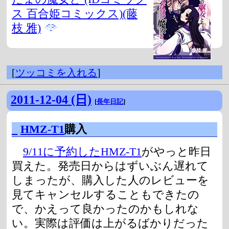
ス 百合姫コミックス)(藤
枝 雅)
[
ツッコミを入れる
]
2011-12-04 (日)
[
長年日記
]
_
HMZ-T1
購入
9/11に予約したHMZ-T1
がやっと昨日
買えた。発売日からはずいぶん遅れて
しまったが、購入した人のレビューを
見てキャンセルすることもできたの
で、かえって良かったのかもしれな
い。実際は評価は上がるばかりだった