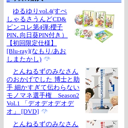
ゆるゆりvol.4(すぺ
しゃるさうんどCD&
ピンコレ第4弾:櫻子
PIN､向日葵PIN付き）
【初回限定仕様】
[Blu-ray](なもり/あお
しまたかし)
とんねるずのみなさん
のおかげでした 博士と助
手 細かすぎて伝わらない
モノマネ選手権 Season2
Vol.1 「デオデオデオデ
オ」 [DVD]
とんねるずのみなさん