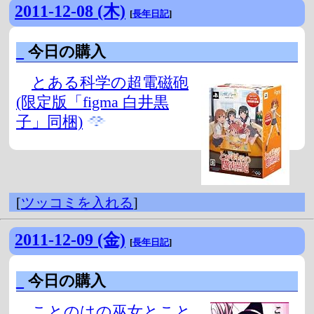
2011-12-08 (木)
[
長年日記
]
_
今日の購入
とある科学の超電磁砲
(限定版「figma 白井黒
子」同梱)
[
ツッコミを入れる
]
2011-12-09 (金)
[
長年日記
]
_
今日の購入
ことのはの巫女とこと