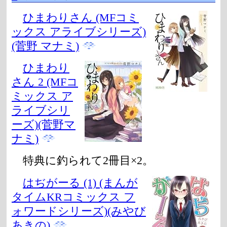
ひまわりさん (MFコミ
ックス アライブシリーズ)
(菅野 マナミ)
ひまわり
さん 2 (MFコ
ミックス ア
ライブシリ
ーズ)(菅野マ
ナミ)
特典に釣られて2冊目×2。
はぢがーる (1) (まんが
タイムKRコミックス フ
ォワードシリーズ)(みやび
あきの)