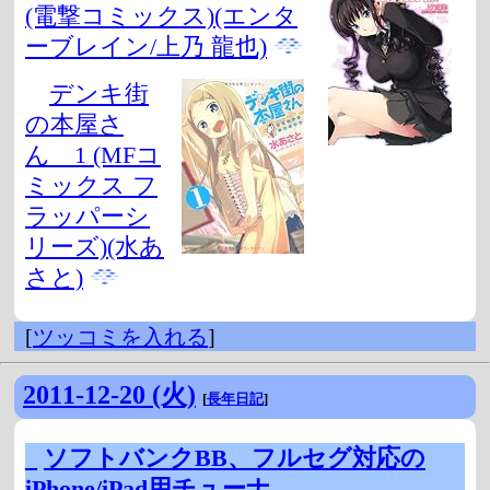
(電撃コミックス)(エンタ
ーブレイン/上乃 龍也)
デンキ街
の本屋さ
ん 1 (MFコ
ミックス フ
ラッパーシ
リーズ)(水あ
さと)
[
ツッコミを入れる
]
2011-12-20 (火)
[
長年日記
]
_
ソフトバンクBB、フルセグ対応の
iPhone/iPad用チューナ