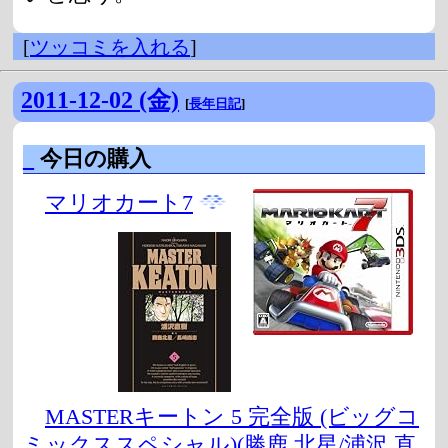
[
ツッコミを入れる
]
2011-12-02 (金)
[
長年日記
]
_
今日の購入
マリオカート7
MASTERキートン 5 完全版 (ビッグコ
ミックススペシャル)(勝鹿 北星/浦沢 直