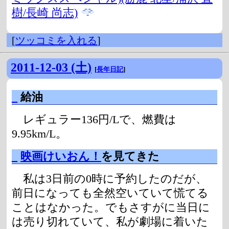
樹/長崎 尚志)
[
ツッコミを入れる
]
2011-12-03 (土)
[
長年日記
]
_
給油
レギュラー136円/Lで、燃費は
9.95km/L。
_
映画けいおん！
を見てきた
私は3日前の0時に予約したのだが、
前日になっても全然空いていて慌てる
ことはなかった。でもさすがに当日に
は売り切れていて、私が劇場に着いた