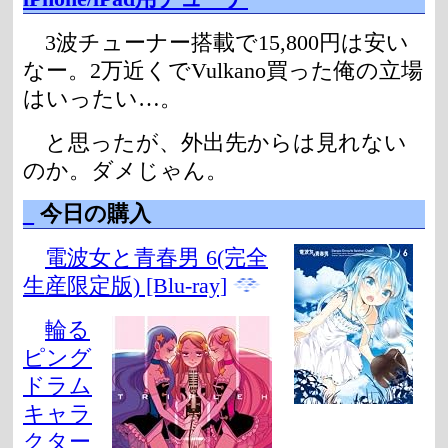
3波チューナー搭載で15,800円は安い
なー。2万近くでVulkano買った俺の立場
はいったい…。
と思ったが、外出先からは見れない
のか。ダメじゃん。
_
今日の購入
電波女と青春男 6(完全
生産限定版) [Blu-ray]
輪る
ピング
ドラム
キャラ
クター