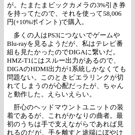
が。たまたまビックカメラの3%引き券
を持ってたので、それを使って58,006
円(+10%ポイント)で購入。
多くの人はPS3につないでゲームや
Blu-rayを見るようだが、私はテレビ番
組も見たかったのでDIGAに繋いだ。
HMZ-T1にはスルー出力があるので、
DIGAのHDMI出力が1系統しかなくても
問題ない。このときビエラリンクが切
れてしまうのが心配だったが、ちゃん
と動作した。えらいえらい。
肝心のヘッドマウントユニットの装
着であるが、これがかなりの曲者。最
初のうちは手で支えながらであれば見
れるのだが、手を離すと途端にぼやけ