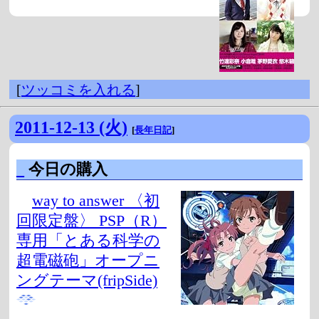
[
ツッコミを入れる
]
2011-12-13 (火)
[
長年日記
]
_
今日の購入
way to answer 〈初
回限定盤〉 PSP（R）
専用「とある科学の
超電磁砲」オープニ
ングテーマ(fripSide)