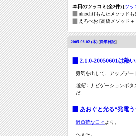
本日のツッコミ(全2件) [
ツッ
_
ninochi
[もんたメソッドも
_
えろぺお
[高橋メソッド＋
2005-06-02 (木)
[
長年日記
]
_
2.1.0-2005060
勇気を出して、アップデー
追記
：ナビゲーションボタンが
だ。
_
あおぐと光る“発電う
過負荷な日々
より。
へぇ〜。