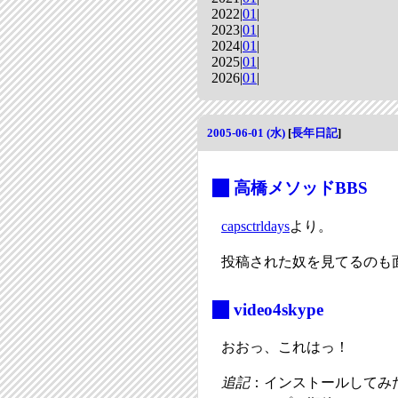
2022|
01
|
2023|
01
|
2024|
01
|
2025|
01
|
2026|
01
|
2005-06-01 (水)
[
長年日記
]
_
高橋メソッドBBS
capsctrldays
より。
投稿された奴を見てるのも
_
video4skype
おおっ、これはっ！
追記
：インストールしてみ