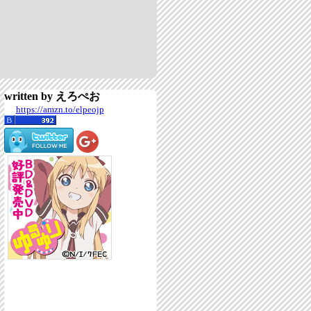
written by えろぺお
https://amzn.to/elpeojp