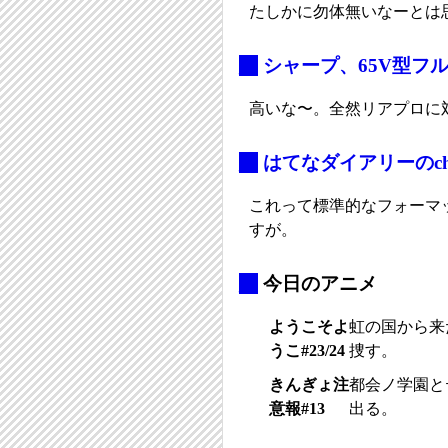
たしかに勿体無いなーとは
_
シャープ、65V型フ
高いな〜。全然リアプロに
_
はてなダイアリーのcha
これって標準的なフォーマッ
すが。
_
今日のアニメ
ようこそよ
虹の国から来
うこ#23/24
捜す。
きんぎょ注
都会ノ学園と
意報#13
出る。