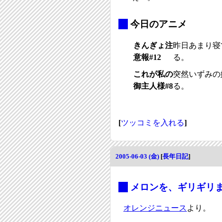
_
今日のアニメ
きんぎょ注
昨日あまり寝
意報#12
る。
これが私の
突然いずみの
御主人様#8
る。
[
ツッコミを入れる
]
2005-06-03 (金)
[
長年日記
]
_
メロンを、ギリギリ
オレンジニュース
より。