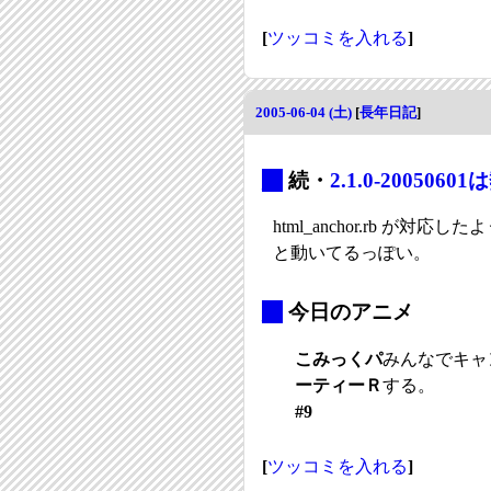
[
ツッコミを入れる
]
2005-06-04 (土)
[
長年日記
]
_
続・
2.1.0-2005
html_anchor.rb が対
と動いてるっぽい。
_
今日のアニメ
こみっくパ
みんなでキャ
ーティーＲ
する。
#9
[
ツッコミを入れる
]