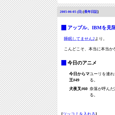
2005-06-05 (日)
[
長年日記
]
_
アップル、IBMを見
睡眠してません2
より。
こんどこそ、本当に本当か
_
今日のアニメ
今日からマ
ユーリを連れ
王#49
る。
犬夜叉#60
奈落が呼んだ
る。
[
ツッコミを入れる
]