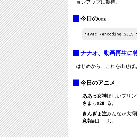
ョンアップに期待。
_
今日のorz
javac -encoding SJIS 
_
ナナオ、動画再生に特
はじめから、これを出せば
_
今日のアニメ
ああっ女神
怪しいプリン
さまっ#20
る。
きんぎょ注
みんなが大掃
意報#11
む。