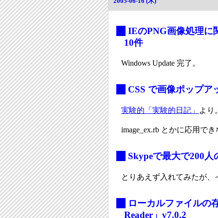
2005-06-16 (木)
_
IEのPNG画像処理
10件
Windows Update 完了。
_
CSS で画像ポップア
実験的「実験的日記」
より
image_ex.rb とかに応用
_
Skypeで最大で200
とりあえず入れてみたが、
_
ローカルファイルの存
Reader」v7.0.2