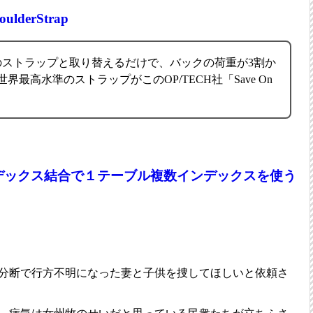
ulderStrap
のストラップと取り替えるだけで、バックの荷重が3割か
界最高水準のストラップがこのOP/TECH社「Save On
。
ンデックス結合で１テーブル複数インデックスを使う
分断で行方不明になった妻と子供を捜してほしいと依頼さ