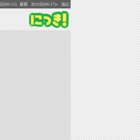
(06-15)
最新
次の日(06-17)»
追記