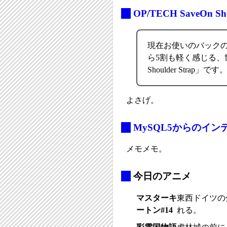
_
OP/TECH SaveOn Sho
現在お使いのバック
ら5割も軽く感じる、世
Shoulder Strap」です
よさげ。
_
MySQL5からのイ
メモメモ。
_
今日のアニメ
マスターキ
東西ドイツの
ートン#14
れる。