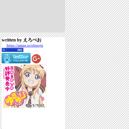
written by えろぺお
https://amzn.to/elpeojp