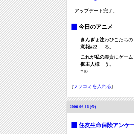
アップデート完了。
_
今日のアニメ
きんぎょ注
わぴこたちの
意報#22
る。
これが私の
義貴にゲーム
御主人様
う。
#10
[
ツッコミを入れる
]
2006-06-16 (金)
_
住友生命保険アンケ