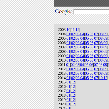
2003|
10
|
11
|
12
|
2004|
01
|
02
|
03
|
04
|
05
|
06
|
07
|
08
|
09
|
2005|
01
|
02
|
03
|
04
|
05
|
06
|
07
|
08
|
09
|
2006|
01
|
02
|
03
|
04
|
05
|
06
|
07
|
08
|
09
|
2007|
01
|
02
|
03
|
04
|
05
|
06
|
07
|
08
|
09
|
2008|
01
|
02
|
03
|
04
|
05
|
06
|
07
|
08
|
09
|
2009|
01
|
02
|
03
|
04
|
05
|
06
|
07
|
08
|
09
|
2010|
01
|
02
|
03
|
04
|
05
|
06
|
07
|
08
|
09
|
2011|
01
|
02
|
03
|
04
|
05
|
06
|
07
|
08
|
09
|
2012|
01
|
02
|
03
|
04
|
05
|
06
|
07
|
08
|
09
|
2013|
01
|
02
|
03
|
04
|
05
|
06
|
07
|
08
|
09
|
2014|
01
|
02
|
03
|
04
|
05
|
06
|
07
|
10
|
12
|
2015|
01
|
12
|
2016|
01
|
12
|
2017|
01
|
12
|
2018|
01
|
12
|
2019|
01
|
12
|
2020|
01
|
12
|
2021|
01
|