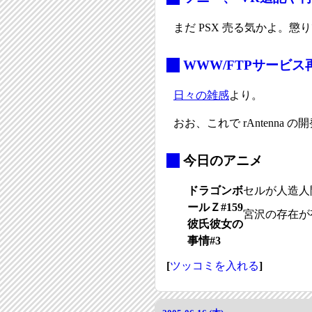
まだ PSX 売る気かよ。懲
_
WWW/FTPサービ
日々の雑感
より。
おお、これで rAntenna の
_
今日のアニメ
ドラゴンボ
セルが人造人
ールＺ#159
宮沢の存在が
彼氏彼女の
事情#3
[
ツッコミを入れる
]