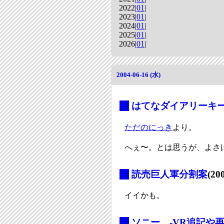
2022|
01
|
2023|
01
|
2024|
01
|
2025|
01
|
2026|
01
|
2004-06-16 (水)
_
はてなダイアリーキー
ただのにっき
より。
へぇ〜。とは思うが、よさ
_
読売巨人軍分割案
(20
イイかも。
_
ソニー、-VR追記や