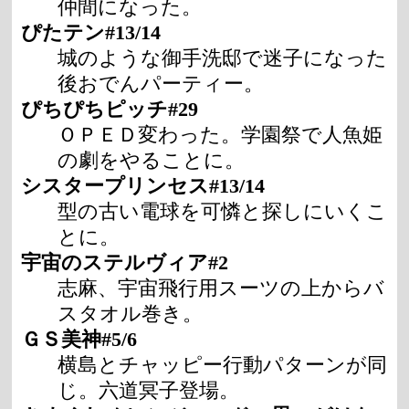
仲間になった。
ぴたテン#13/14
城のような御手洗邸で迷子になった
後おでんパーティー。
ぴちぴちピッチ#29
ＯＰＥＤ変わった。学園祭で人魚姫
の劇をやることに。
シスタープリンセス#13/14
型の古い電球を可憐と探しにいくこ
とに。
宇宙のステルヴィア#2
志麻、宇宙飛行用スーツの上からバ
スタオル巻き。
ＧＳ美神#5/6
横島とチャッピー行動パターンが同
じ。六道冥子登場。