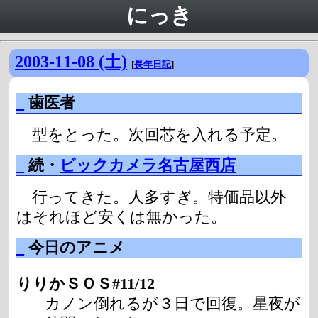
にっき
2003-11-08 (土)
[
長年日記
]
_
歯医者
型をとった。次回芯を入れる予定。
_
続・
ビックカメラ名古屋西店
行ってきた。人多すぎ。特価品以外
はそれほど安くは無かった。
_
今日のアニメ
りりかＳＯＳ#11/12
カノン倒れるが３日で回復。星夜が