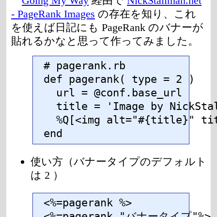
Going My Way
経由で
NickStallman.net
- PageRank Images
の存在を知り、これ
を使えば日記にも PageRank のバナーが
貼れるかなと思って作ってみました。
# pagerank.rb

def pagerank( type = 2 )

  url = @conf.base_url

  title = 'Image by NickStal
  %Q[<img alt="#{title}" ti
end
使い方（バナータイプのデフォルト
は 2 ）
<%=pagerank %>

<%=pagerank "バナータイプ"%>