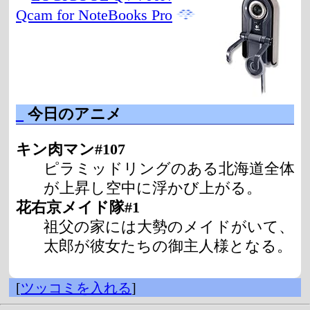
Qcam for NoteBooks Pro
_
今日のアニメ
キン肉マン#107
ピラミッドリングのある北海道全体
が上昇し空中に浮かび上がる。
花右京メイド隊#1
祖父の家には大勢のメイドがいて、
太郎が彼女たちの御主人様となる。
[
ツッコミを入れる
]