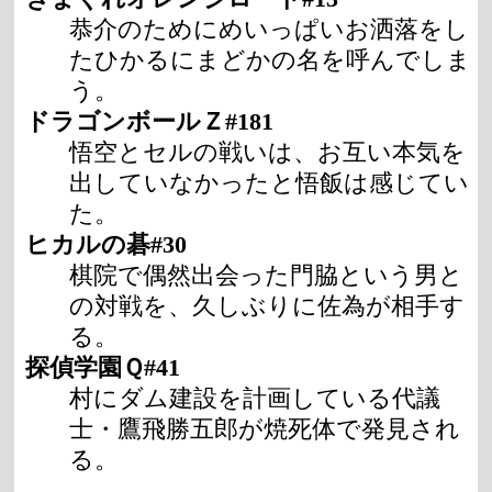
恭介のためにめいっぱいお洒落をし
たひかるにまどかの名を呼んでしま
う。
ドラゴンボールＺ#181
悟空とセルの戦いは、お互い本気を
出していなかったと悟飯は感じてい
た。
ヒカルの碁#30
棋院で偶然出会った門脇という男と
の対戦を、久しぶりに佐為が相手す
る。
探偵学園Ｑ#41
村にダム建設を計画している代議
士・鷹飛勝五郎が焼死体で発見され
る。