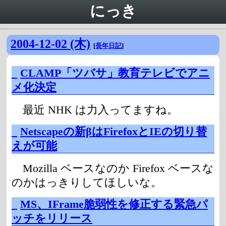
にっき
2004-12-02 (木)
[
長年日記
]
_
CLAMP「ツバサ」教育テレビでアニ
メ化決定
最近 NHK は力入ってますね。
_
Netscapeの新βはFirefoxとIEの切り替
えが可能
Mozilla ベースなのか Firefox ベースな
のかはっきりしてほしいな。
_
MS、IFrame脆弱性を修正する緊急パ
ッチをリリース